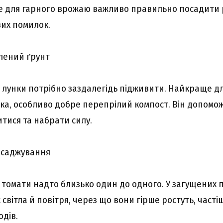
Але для гарного врожаю важливо правильно посадити 
их помилок.
лений ґрунт
лунки потрібно заздалегідь підживити. Найкраще дл
іка, особливо добре перепрілий компост. Він допомо
ися та набрати силу.
исаджування
 томати надто близько один до одного. У загущених 
світла й повітря, через що вони гірше ростуть, частіш
дів.