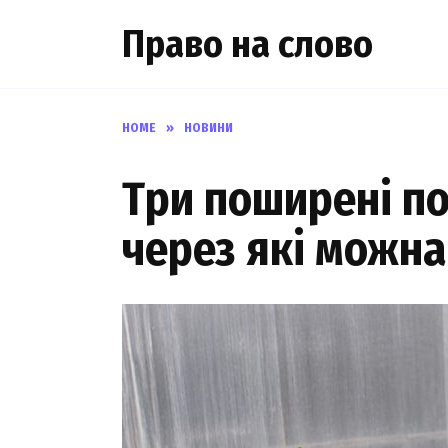
Skip
Право на слово
to
content
HOME
»
НОВИНИ
Три поширені по
через які можн