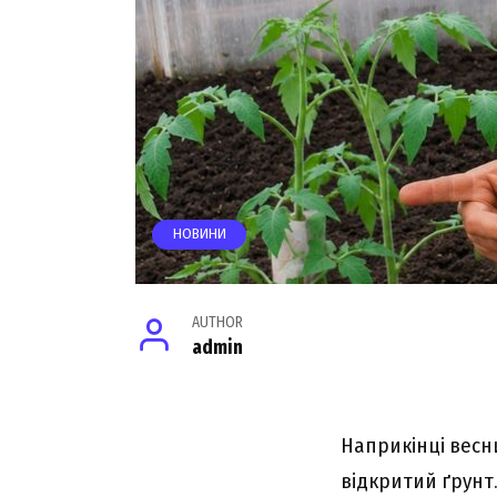
НОВИНИ
AUTHOR
admin
Наприкінці весн
відкритий ґрунт.