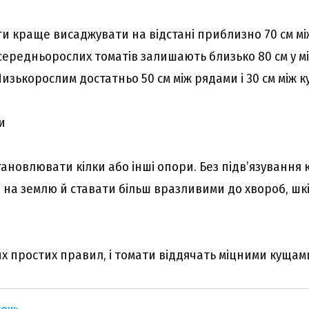
ти краще висаджувати на відстані приблизно 70 см мі
середньорослих томатів залишають близько 80 см у мі
изькорослим достатньо 50 см між рядами і 30 см між 
и
ановлювати кілки або інші опори. Без підв’язування 
 на землю й ставати більш вразливими до хвороб, шкі
х простих правил, і томати віддячать міцними кущам