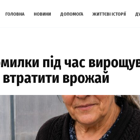
ГОЛОВНА
НОВИНИ
ДОПОМОГА
ЖИТТЄВІ ІСТОРІЇ
Д
милки під час вирощув
а втратити врожай