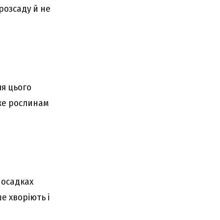
розсаду й не
я цього
же рослинам
посадках
е хворіють і