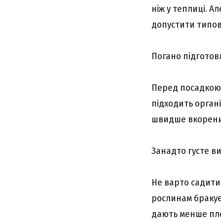
ніж у теплиці. 
допустити типов
Погано підготов
Перед посадкою 
підходить орган
швидше вкоренит
Занадто густе в
Не варто садити
рослинам бракує 
дають менше пло