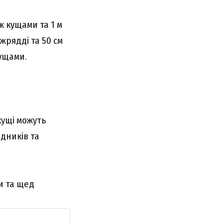
ж кущами та 1 м
жрядді та 50 см
кущами.
кущі можуть
дників та
и та щед