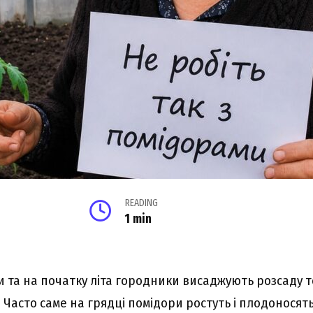
READING
1 min
и та на початку літа городники висаджують розсаду т
 Часто саме на грядці помідори ростуть і плодоносят