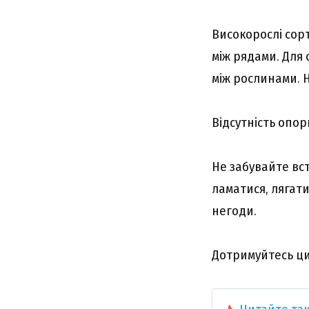
Високорослі сор
між рядами. Для 
між рослинами. Н
Відсутність опор
Не забувайте вст
ламатися, лягати
негоди.
Дотримуйтесь ци