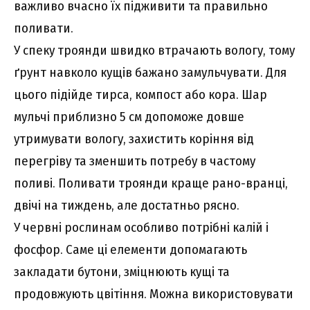
важливо вчасно їх підживити та правильно
поливати.
У спеку троянди швидко втрачають вологу, тому
ґрунт навколо кущів бажано замульчувати. Для
цього підійде тирса, компост або кора. Шар
мульчі приблизно 5 см допоможе довше
утримувати вологу, захистить коріння від
перегріву та зменшить потребу в частому
поливі. Поливати троянди краще рано-вранці,
двічі на тиждень, але достатньо рясно.
У червні рослинам особливо потрібні калій і
фосфор. Саме ці елементи допомагають
закладати бутони, зміцнюють кущі та
продовжують цвітіння. Можна використовувати