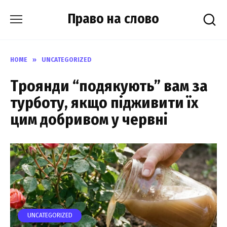
Skip
Право на слово
to
content
HOME
»
UNCATEGORIZED
Троянди “подякують” вам за
турботу, якщо підживити їх
цим добривом у червні
UNCATEGORIZED