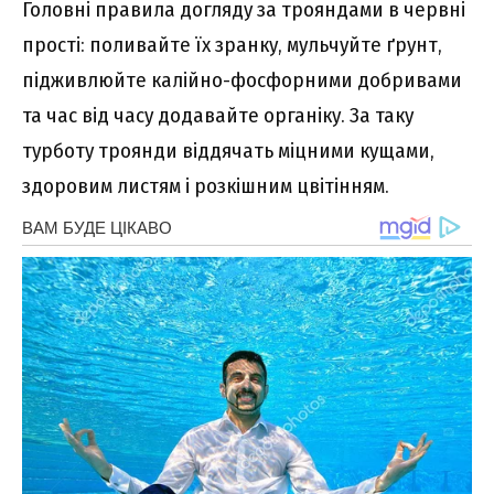
Головні правила догляду за трояндами в червні
прості: поливайте їх зранку, мульчуйте ґрунт,
підживлюйте калійно-фосфорними добривами
та час від часу додавайте органіку. За таку
турботу троянди віддячать міцними кущами,
здоровим листям і розкішним цвітінням.