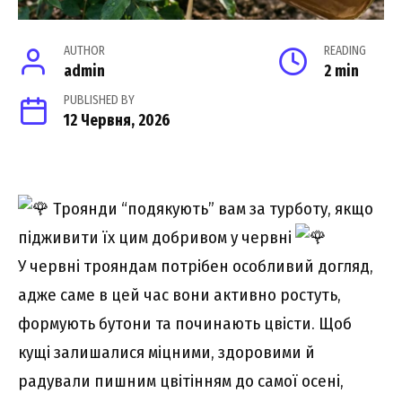
AUTHOR
READING
admin
2 min
PUBLISHED BY
12 Червня, 2026
Троянди “подякують” вам за турботу, якщо
підживити їх цим добривом у червні
У червні трояндам потрібен особливий догляд,
адже саме в цей час вони активно ростуть,
формують бутони та починають цвісти. Щоб
кущі залишалися міцними, здоровими й
радували пишним цвітінням до самої осені,