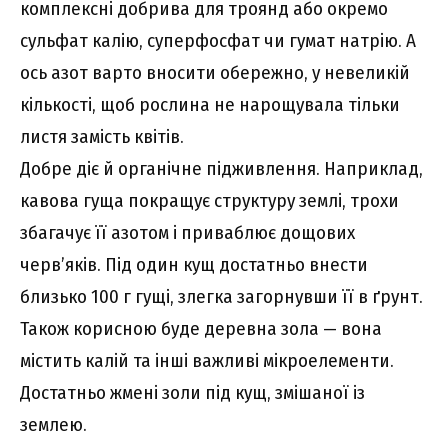
комплексні добрива для троянд або окремо
сульфат калію, суперфосфат чи гумат натрію. А
ось азот варто вносити обережно, у невеликій
кількості, щоб рослина не нарощувала тільки
листя замість квітів.
Добре діє й органічне підживлення. Наприклад,
кавова гуща покращує структуру землі, трохи
збагачує її азотом і приваблює дощових
черв’яків. Під один кущ достатньо внести
близько 100 г гущі, злегка загорнувши її в ґрунт.
Також корисною буде деревна зола — вона
містить калій та інші важливі мікроелементи.
Достатньо жмені золи під кущ, змішаної із
землею.