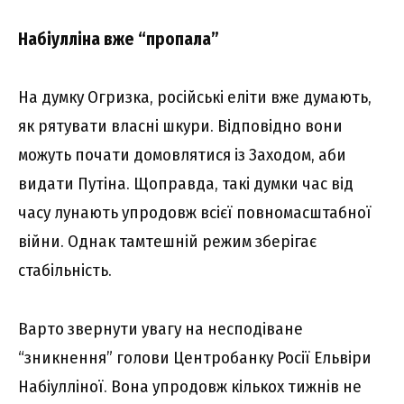
Набіулліна вже “пропала”
На думку Огризка, російські еліти вже думають,
як рятувати власні шкури. Відповідно вони
можуть почати домовлятися із Заходом, аби
видати Путіна. Щоправда, такі думки час від
часу лунають упродовж всієї повномасштабної
війни. Однак тамтешній режим зберігає
стабільність.
Варто звернути увагу на несподіване
“зникнення” голови Центробанку Росії Ельвіри
Набіулліної. Вона упродовж кількох тижнів не