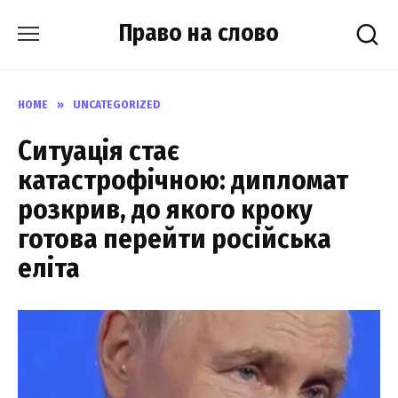
Skip
Право на слово
to
content
HOME
»
UNCATEGORIZED
Ситуація стає
катастрофічною: дипломат
розкрив, до якого кроку
готова перейти російська
еліта