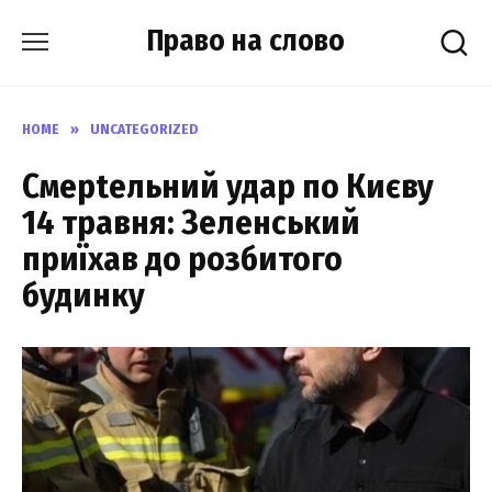
Skip
Право на слово
to
content
HOME
»
UNCATEGORIZED
Смерtельний удар по Києву
14 травня: Зеленський
приїхав до розбитого
будинку