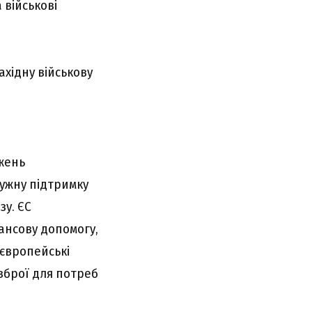
 військові
хідну військову
жень
тужну підтримку
зу. ЄС
ансову допомогу,
 європейські
 зброї для потреб