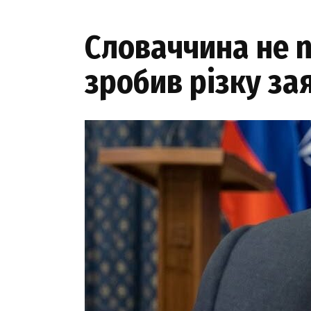
Словаччина не n
зробив різку за