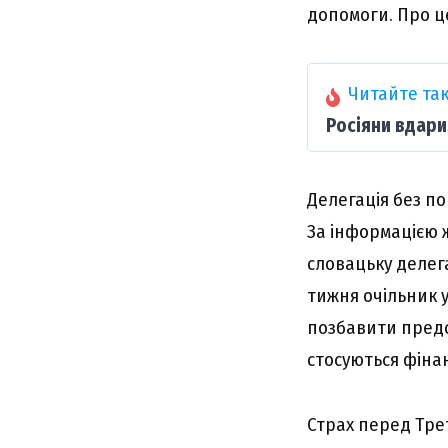
допомоги. Про це
Читайте так
Росіяни вдари
Делегація без п
За інформацією 
словацьку делега
тижня очільник 
позбавити предс
стосуються фіна
Страх перед Тре