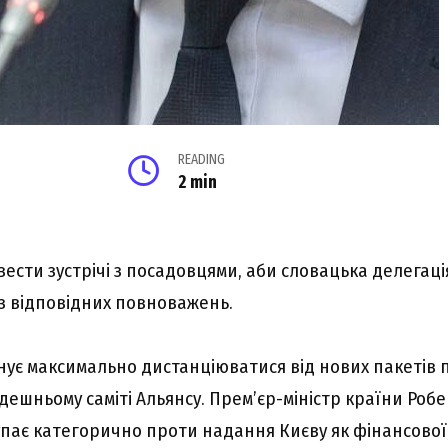
READING
2 min
вести зустрічі з посадовцями, аби словацька делегац
з відповідних повноважень.
ує максимально дистанціюватися від нових пакетів 
ешньому саміті Альянсу. Прем’єр-міністр країни Робе
пає категорично проти надання Києву як фінансової, 