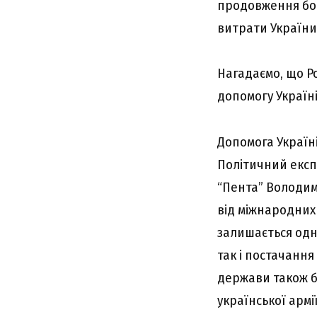
продовження бой
витрати України
Нагадаємо, що Р
допомогу Україн
Допомога Україні
Політичний експ
“Пента” Володим
від міжнародних
залишається одн
так і постачання
держави також бе
української армії