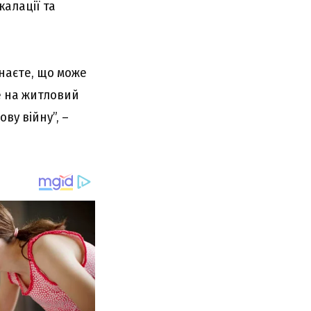
алації та
Знаєте, що може
е на житловий
ву війну”, –