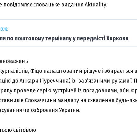
 повідомляє словацьке видання Aktuality.
ож:
ли по поштовому терміналу у передмісті Харкова
овноважень
журналістів, Фіцо налаштований рішуче і збирається 
цію до Анкари (Туреччина) із “зав’язаними руками”. 
уряду проведе серію зустрічей із посадовцями, аби 
тавників Словаччини мандату на схвалення будь-яки
нсування чи озброєння України.
тьою світовою