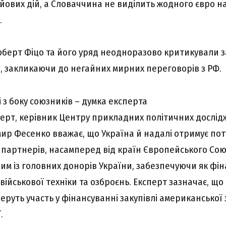
ових дій, а Словаччина не виділить жодного євро на
.
оберт Фіцо та його уряд неодноразово критикували за
і, закликаючи до негайних мирних переговорів з РФ.
 з боку союзників – думка експерта
ерт, керівник Центру прикладних політичних дослід
ир Фесенко вважає, що Україна й надалі отримує по
 партнерів, насамперед від країн Європейського Сою
им із головних донорів України, забезпечуючи як фін
 військової техніки та озброєнь. Експерт зазначає, що
руть участь у фінансуванні закупівлі американської
.