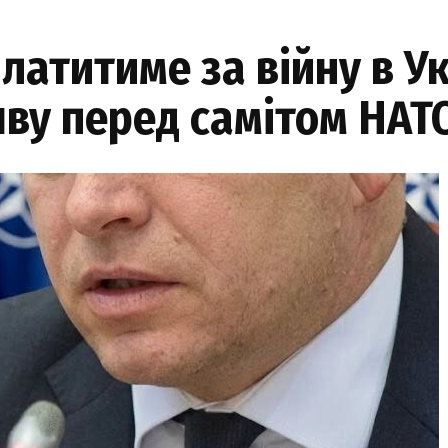
латитиме за війну в Ук
яву перед самітом НАТ