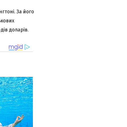
гтоні. За його
ькових
рдів доларів.