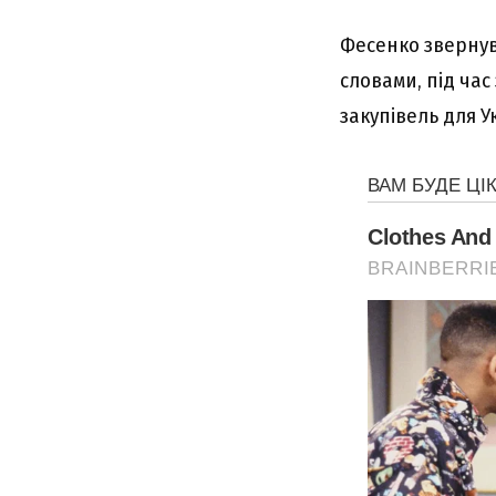
Фесенко звернув 
словами, під ча
закупівель для У