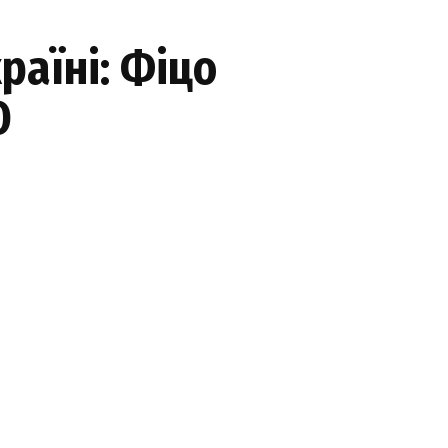
раїні: Фіцо
О