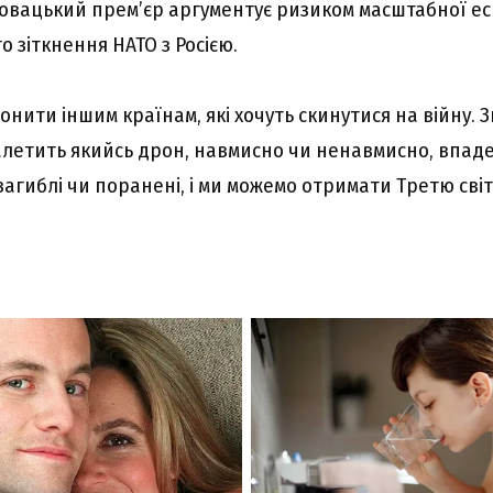
овацький прем’єр аргументує ризиком масштабної еск
 зіткнення НАТО з Росією.
онити іншим країнам, які хочуть скинутися на війну. 
алетить якийсь дрон, навмисно чи ненавмисно, впад
загиблі чи поранені, і ми можемо отримати Третю світо