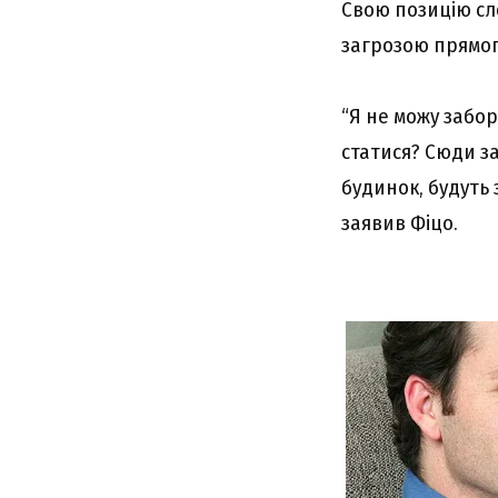
Свою позицію сл
загрозою прямого
“Я не можу забор
статися? Сюди з
будинок, будуть 
заявив Фіцо.