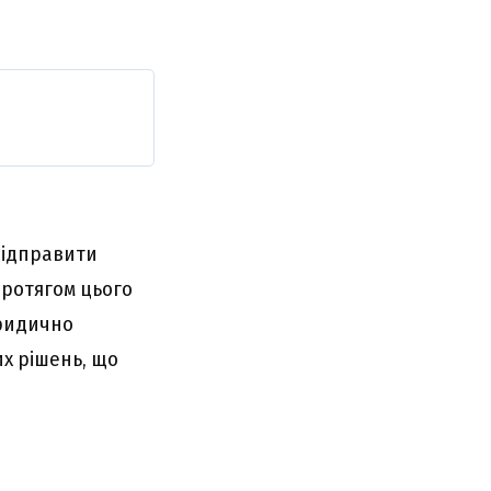
відправити
Протягом цього
юридично
х рішень, що