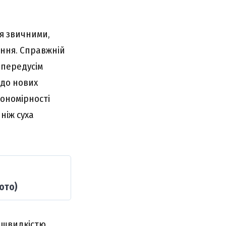
ся звичними,
ння. Справжній
 передусім
 до нових
кономірності
ніж суха
ото)
а швидкістю