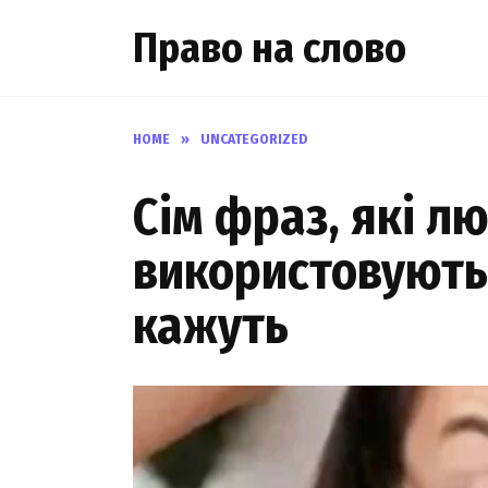
Skip
Право на слово
to
content
HOME
»
UNCATEGORIZED
Сім фраз, які л
використовують 
кажуть