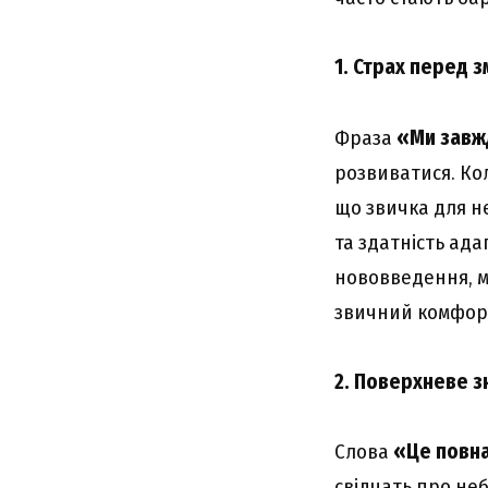
1. Страх перед 
Фраза
«Ми завж
розвиватися. Ко
що звичка для не
та здатність ада
нововведення, м
звичний комфор
2. Поверхневе з
Слова
«Це повна
свідчать про не