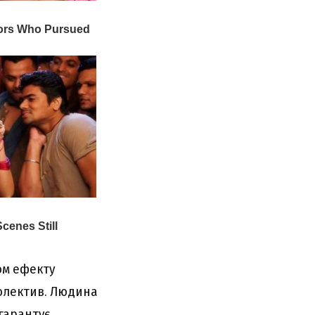
ом ефекту
колектив. Людина
гарантує