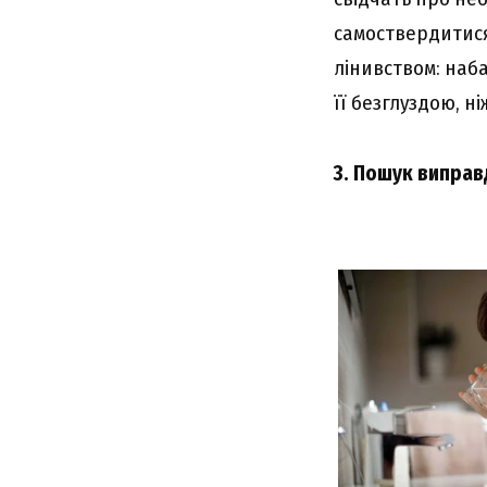
самоствердитися
лінивством: наб
її безглуздою, н
3. Пошук виправ