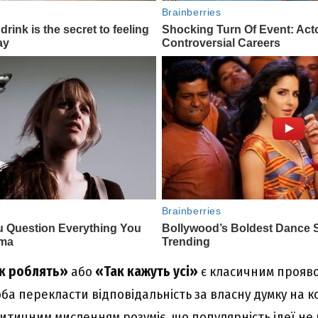
ак роблять»
або
«Так кажуть усі»
є класичним прояв
оба перекласти відповідальність за власну думку на 
итичним мисленням розуміє, що популярність ідеї не 