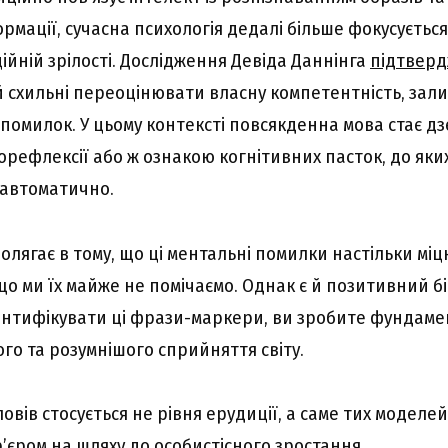
рмації, сучасна психологія дедалі більше фокусуєтьс
ійній зрілості. Дослідження Девіда Даннінга
підтвер
 схильні переоцінювати власну компетентність, за
 помилок. У цьому контексті повсякденна мова стає д
орефлексії або ж ознакою когнітивних пасток, до яки
 автоматично.
лягає в тому, що ці ментальні помилки настільки міц
що ми їх майже не помічаємо. Однак є й позитивний б
ентифікувати ці фрази-маркери, ви зробите фундам
го та розумнішого сприйняття світу.
овів стосується не рівня ерудиції, а саме тих моделей
’єром на шляху до особистісного зростання.