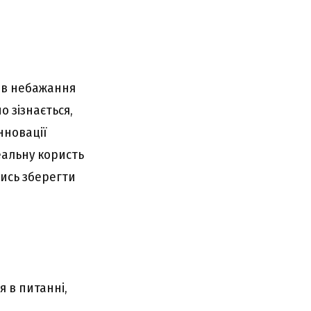
ів небажання
 зізнається,
нновації
еальну користь
ись зберегти
я в питанні,
а