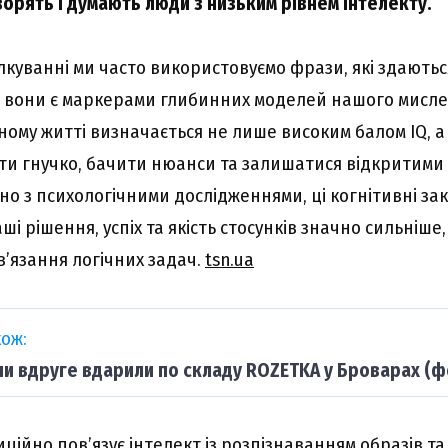
ворять і думають люди з низьким рівнем інтелекту.
лкуванні ми часто використовуємо фрази, які здають
 вони є маркерами глибинних моделей нашого мисле
ному житті визначається не лише високим балом IQ, а
ти гнучко, бачити нюанси та залишатися відкритими
но з психологічними дослідженнями, ці когнітивні за
і рішення, успіх та якість стосунків значно сильніше, 
в’язання логічних задач.
tsn.ua
ож:
ни вдруге вдарили по складу ROZETKA у Броварах (ф
ційно пов’язує інтелект із розпізнаванням образів т