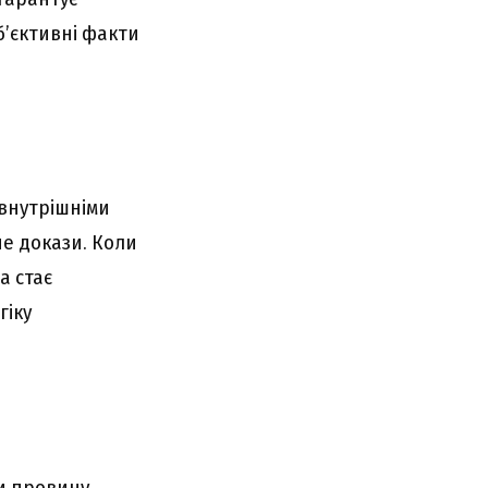
б’єктивні факти
внутрішніми
не докази. Коли
а стає
гіку
и провину