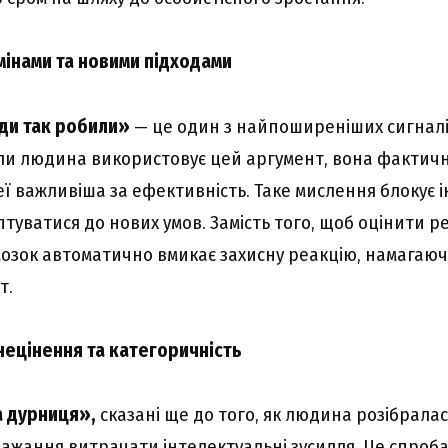
змінами та новими підходами
ди так робили»
— це один з найпоширеніших сигнал
ли людина використовує цей аргумент, вона фактично
ї важливіша за ефективність. Таке мислення блокує і
птуватися до нових умов. Замість того, щоб оцінити р
озок автоматично вмикає захисну реакцію, намагаюч
т.
нецінення та категоричність
 дурниця»,
сказані ще до того, як людина розібралас
бажання витрачати інтелектуальні зусилля. Це спроб