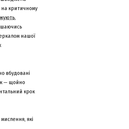
я на критичному
джують
,
лишаючись
зеркалом нашої
х
но вбудовані
ік — щойно
ентальний крок
 мислення, які