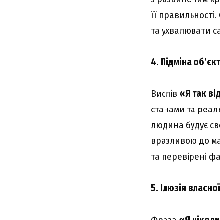
її правильності.
та ухвалювати са
4. Підміна об’є
Вислів
«Я так ві
станами та реаль
людина будує сво
вразливою до ман
та перевірені фа
5. Ілюзія власно
Фраза
«Я нікол