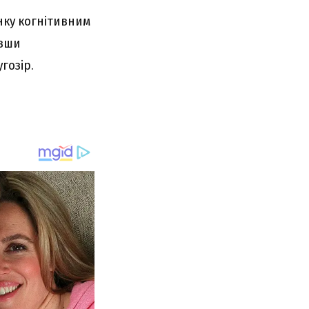
нку когнітивним
авши
гозір.