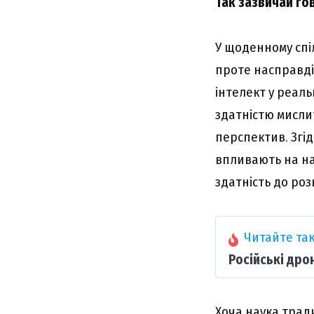
Так зазвичай го
У щоденному спі
проте насправді
інтелект у реаль
здатністю мисли
перспектив. Згід
впливають на наш
здатність до роз
Читайте так
Російські дро
Хоча наука тради