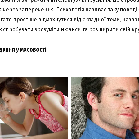
 через заперечення. Психологія називає таку поведі
агато простіше відмахнутися від складної теми, назв
іж спробувати зрозуміти нюанси та розширити свій кру
дання у масовості