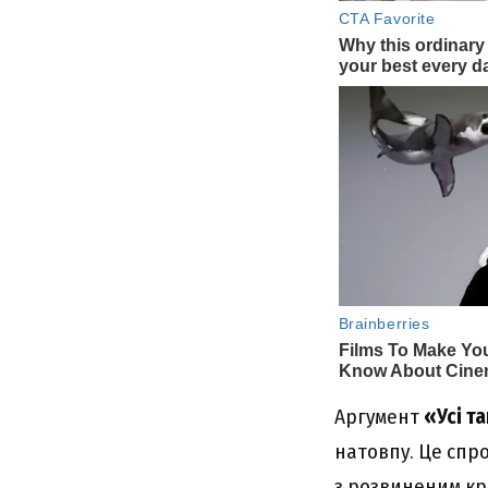
Аргумент
«Усі т
натовпу. Це спр
з розвиненим кр