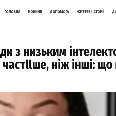
ГОЛОВНА
НОВИНИ
ДОПОМОГА
ЖИТТЄВІ ІСТОРІЇ
Д
юди з низьким інтелект
частllше, ніж інші: що