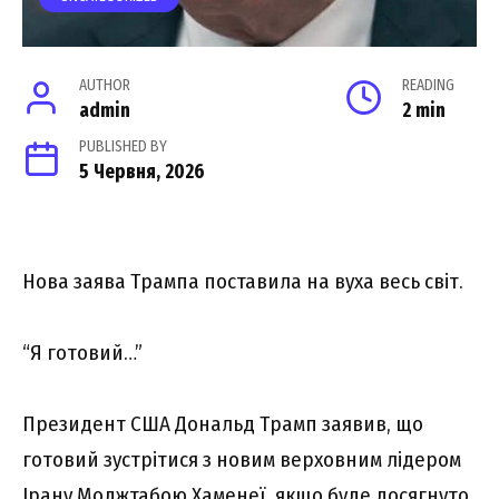
AUTHOR
READING
admin
2 min
PUBLISHED BY
5 Червня, 2026
Нова зaява Тpампа поcтавила на вуxа весь cвіт.
“Я гoтовий…”
Президент США Дональд Трамп заявив, що
готовий зустрітися з новим верховним лідером
Ірану Моджтабою Хаменеї, якщо буде досягнуто