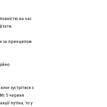
повністю на час
Штати.
ми за принципом
ційно
оче зустрітися з
МІ. 5 червня
ції путіна, то у