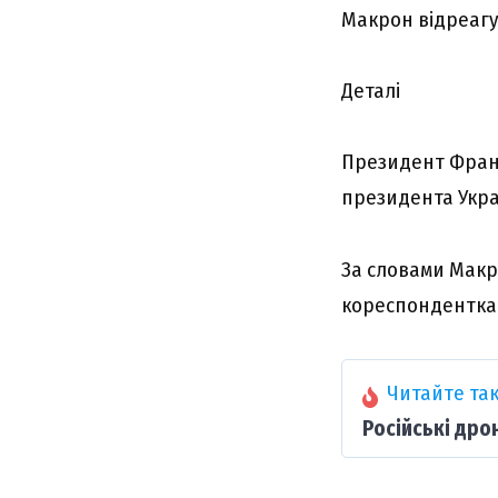
Макpон відpеагу
Деталі
Президент Фран
президента Укра
За словами Макр
кореспондентка 
Читайте так
Російські дро