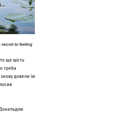
хто ще шість
що треба
 знову довели їм
олосив
 Дональдом