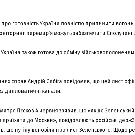
в про готовність України повністю припинити вогонь 
оніторинг перемир’я можуть забезпечити Сполучені 
, Україна також готова до обміну військовополонени
нних справ Андрій Сибіга повідомив, що цей лист офі
з дипломатичні канали.
митро Пєсков 4 червня заявив, що «якщо Зеленський х
е приїхати до Москви», повідомляють російські держЗ
в, що путіну доповіли про лист Зеленського. Щодо реак