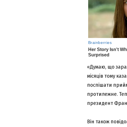
«Думаю, що зараз
місяців тому каз
поспішати прийм
протилежне. Теп
президент Франц
Він також повід