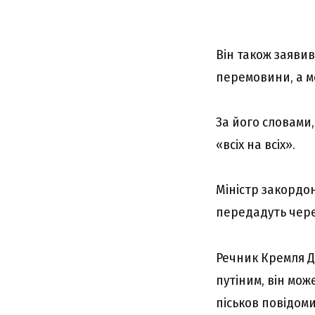
Він також заяви
перемовини, а м
За його словами
«всіх на всіх».
Міністр закордо
передадуть чере
Речник Кремля Д
путіним, він мож
піськов повідоми