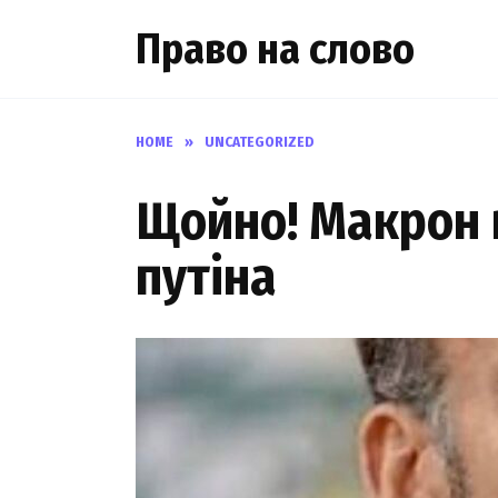
Skip
Право на слово
to
content
HOME
»
UNCATEGORIZED
Щoйно! Макpон в
пyтiна