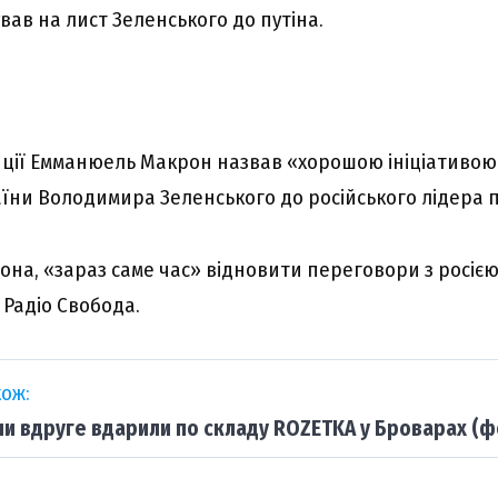
вав на лист Зелeнського до пyтiна.
ції Емманюель Макрон назвав «хорошою ініціативою
їни Володимира Зеленського до російського лідера п
она, «зараз саме час» відновити переговори з росією
Радіо Свобода.
ож:
ни вдруге вдарили по складу ROZETKA у Броварах (ф