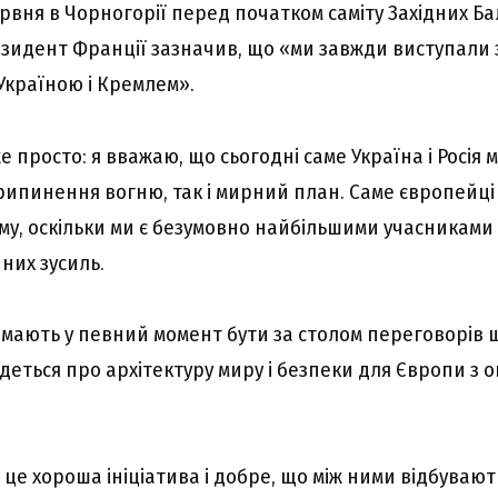
рвня в Чорногорії перед початком саміту Західних Ба
зидент Франції зазначив, що «ми завжди виступали 
Україною і Кремлем».
е просто: я вважаю, що сьогодні саме Україна і Росія 
рипинення вогню, так і мирний план. Саме європейці
му, оскільки ми є безумовно найбільшими учасниками
них зусиль.
і мають у певний момент бути за столом переговорів
деться про архітектуру миру і безпеки для Європи з о
 це хороша ініціатива і добре, що між ними відбувають