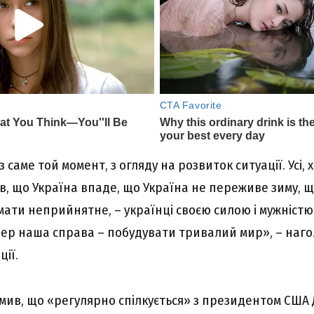
 саме той момент, з огляду на розвиток ситуації. Усі, 
ав, що Україна впаде, що Україна не переживе зиму, 
ати неприйнятне, – українці своєю силою і мужністю
ер наша справа – побудувати тривалий мир», – наг
ії.
омив, що «регулярно спілкується» з президентом США