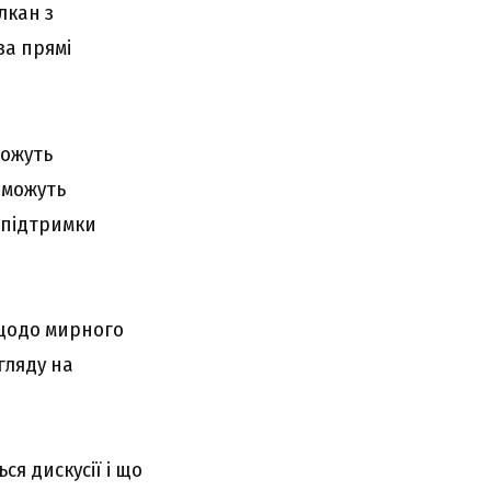
лкан з
за прямі
можуть
 можуть
 підтримки
 щодо мирного
гляду на
ся дискусії і що