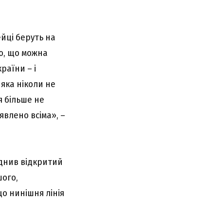
ейці беруть на
аю, що можна
країни – і
 яка ніколи не
я більше не
аявлено всіма», –
днив відкритий
шого,
що нинішня лінія