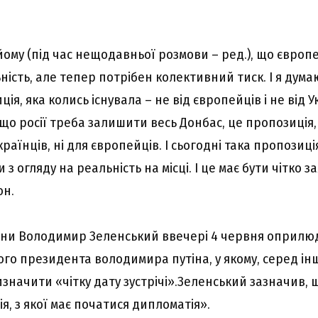
йому (під час нещодавньої розмови – ред.), що європ
ність, але тепер потрібен колективний тиск. І я дум
ія, яка колись існувала – не від європейців і не від У
 що росії треба залишити весь Донбас, це пропозиція,
країнців, ні для європейців. І сьогодні така пропозиці
з огляду на реальність на місці. І це має бути чітко з
он.
їни Володимир Зеленський ввечері 4 червня оприлю
ого президента володимира путіна, у якому, серед ін
начити «чітку дату зустрічі».Зеленський зазначив, 
ія, з якої має початися дипломатія».