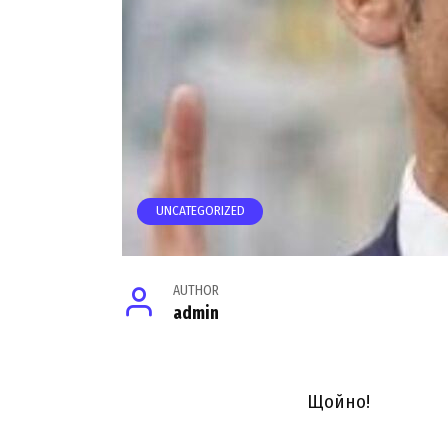
UNCATEGORIZED
AUTHOR
admin
Щoйно!