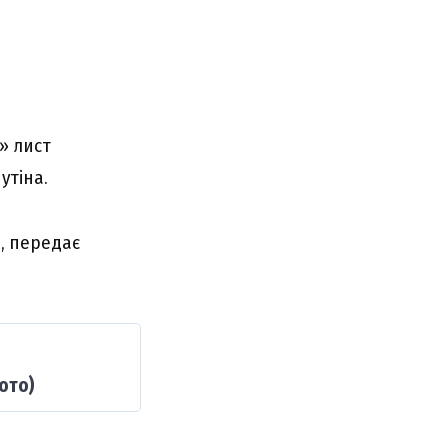
» лист
утіна.
, передає
ото)