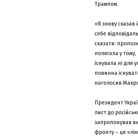
Трампом.
«Я знову сказав 
себе відповідаль
сказати: пропозиц
полягала у тому,
існувала ні для у
повинна існувати 
наголосив Макр
Президент Укра
лист до російськ
запропонував виз
фронту – це «лін