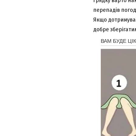
грядку варто нак
перепадів погод
Якщо дотримуват
добре зберігати