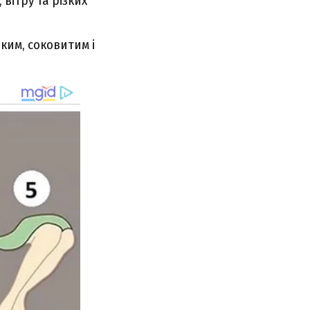
вітру та різких
ким, соковитим і