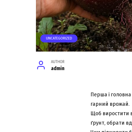
UNCATEGORIZED
AUTHOR
admin
Перша і головна
гарний врожай.
Щоб виростити в
ґрунт, обрати вд