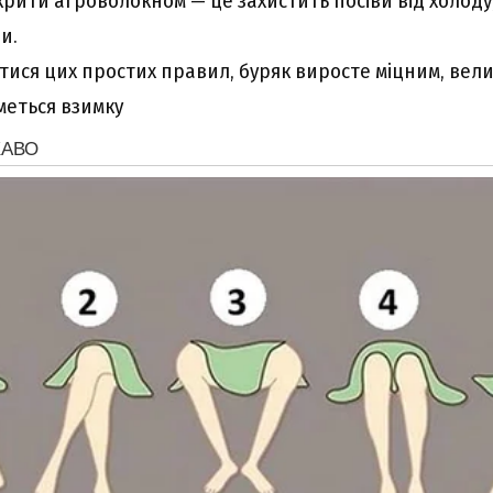
рити агроволокном — це захистить посіви від холоду, 
и.
ися цих простих правил, буряк виросте міцним, вели
меться взимку