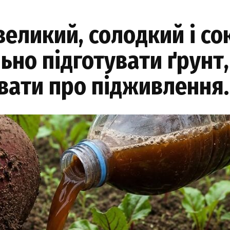
еликий, солодкий і со
но підготувати ґрунт,
увати про підживлення.