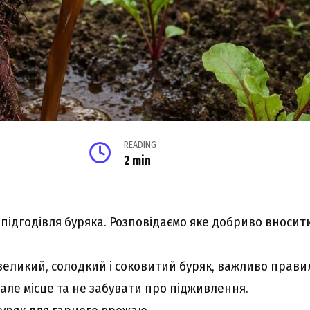
READING
2 min
 підгодівля буряка. Розповідаємо яке добриво вносит
еликий, солодкий і соковитий буряк, важливо прави
але місце та не забувати про підживлення.