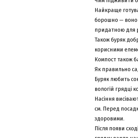
Чим підживити б
Найкраще готува
борошно — воно 
придатною для р
Також буряк добр
корисними елеме
Компост також б
Як правильно са
Буряк любить сон
вологій грядці 
Насіння висіваю
см. Перед посад
здоровими.
Після появи схо