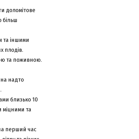
ти доломітове
ю більш
м та іншими
х плодів.
ою та поживною.
 на надто
.
ами близько 10
и міцними та
на перший час