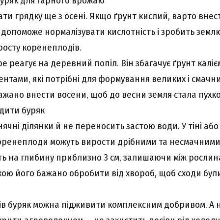
уряк для гарного врожаю
ти грядку ще з осені. Якщо ґрунт кислий, варто внес
допоможе нормалізувати кислотність і зробить земл
осту коренеплодів.
е реагує на деревний попіл. Він збагачує ґрунт каліє
нтами, які потрібні для формування великих і смачни
ажано внести восени, щоб до весни земля стала пухк
дити буряк
ячні ділянки й не переносить застою води. У тіні або
коренеплоди можуть вирости дрібними та несмачними
ть на глибину приблизно 3 см, залишаючи між рослин
кою його бажано обробити від хвороб, щоб сходи бул
дів буряк можна підживити комплексним добривом. А 