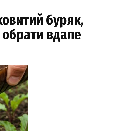
ковитий буряк,
 обрати вдале