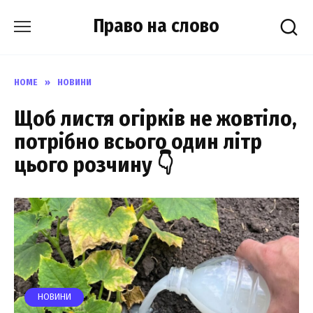
Skip
Право на слово
to
content
HOME
»
НОВИНИ
Щоб листя огірків не жовтіло,
потрібно всього один літр
цього розчину 👇
НОВИНИ