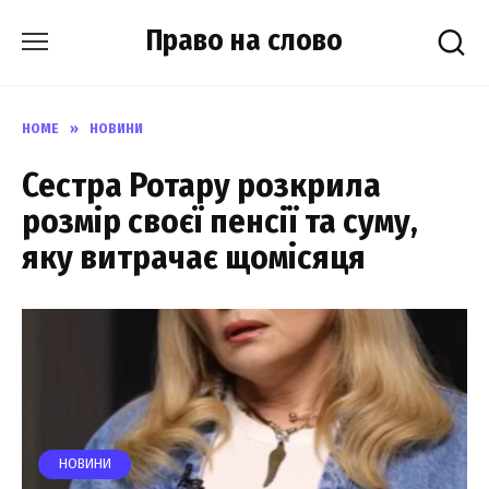
Skip
Право на слово
to
content
HOME
»
НОВИНИ
Сестра Ротару розкрила
розмір своєї пенсії та суму,
яку витрачає щомісяця
НОВИНИ