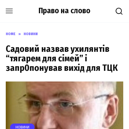
Skip
Право на слово
to
content
HOME
»
НОВИНИ
Садовий назвав ухилянтів
“тягарем для сімей” і
запр0понував вихід для ТЦК
НОВИНИ