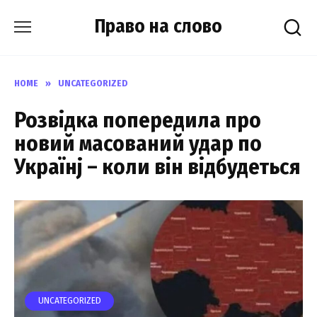
Skip
Право на слово
to
content
HOME
»
UNCATEGORIZED
Розвідка попередила про
новий масований удар по
Українj – коли він відбудеться
UNCATEGORIZED