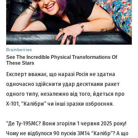
Експерт вважає, що наразі Росія не здатна
одночасно здійснити удар десятками ракет
одного типу, незалежно від того, йдеться про
Х-101, “Калібри” чи інші зразки озброєння.
“Де Ту-195МС? Вони згоріли 1 червня 2025 року!
Чому не відбулося 90 пусків 3М14 “Калібр”? А що