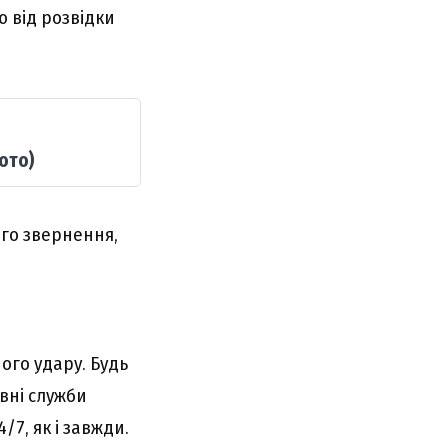
 від розвідки
ото)
ого звернення,
ого удару. Будь
вні служби
/7, як і завжди.