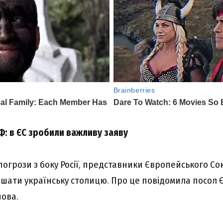
Ф: в ЄС зробили важливу заяву
огрози з боку Росії, представники Європейського Со
шати українську столицю. Про це повідомила посол ЄС
ова.