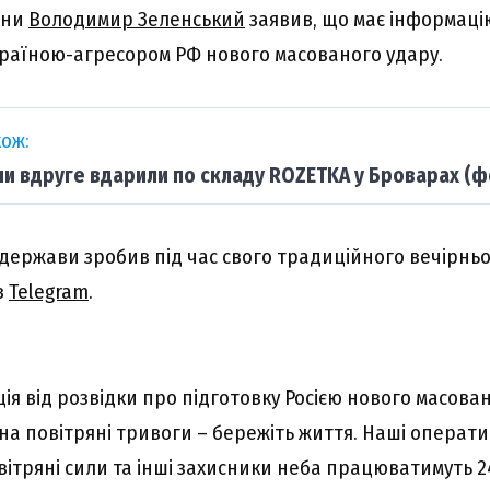
їни
Володимир Зеленський
заявив, що має інформацію
країною-агресором РФ нового масованого удару.
ож:
ни вдруге вдарили по складу ROZETKA у Броварах (ф
а держави зробив під час свого традиційного вечірнь
в
Telegram
.
ція від розвідки про підготовку Росією нового масован
на повітряні тривоги – бережіть життя. Наші операти
вітряні сили та інші захисники неба працюватимуть 24