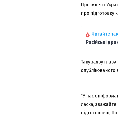
Президент Укра
про підготовку 
Читайте так
Російські дро
Таку заяву глав
опублікованого 
“У нас є інформа
ласка, зважайте 
підготовлені, По