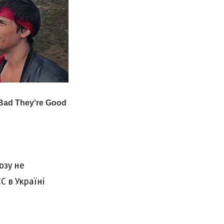
юзу не
 в Україні