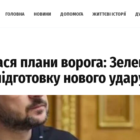
ГОЛОВНА
НОВИНИ
ДОПОМОГА
ЖИТТЄВІ ІСТОРІЇ
Д
ася плани ворога: Зел
ідготовку нового уда