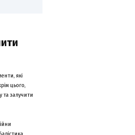
шити
енти, які
крім цього,
 та залучити
війни
 балістика