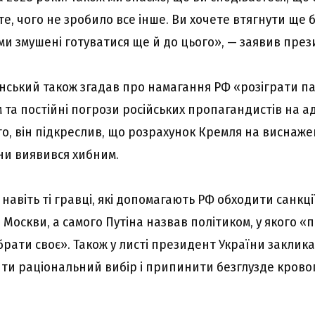
те, чого не зробило все інше. Ви хочете втягнути ще б
з ми змушені готуватися ще й до цього», — заявив пре
ський також згадав про намагання РФ «розіграти п
 та постійні погрози російських пропагандистів на адр
ого, він підкреслив, що розрахунок Кремля на виснаж
ни виявився хибним.
 навіть ті гравці, які допомагають РФ обходити санкці
Москви, а самого Путіна назвав політиком, у якого «пі
брати своє». Також у листі президент України заклика
ти раціональний вибір і припинити безглузде крово