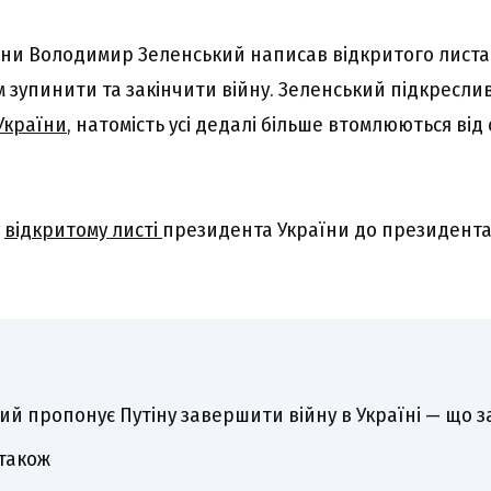
їни Володимир Зеленський написав відкритого лист
м зупинити та закінчити війну. Зеленський підкреслив
України
, натомість усі дедалі більше втомлюються від 
у
відкритому листі
президента України до президента 
ий пропонує Путіну завершити війну в Україні — що з
також