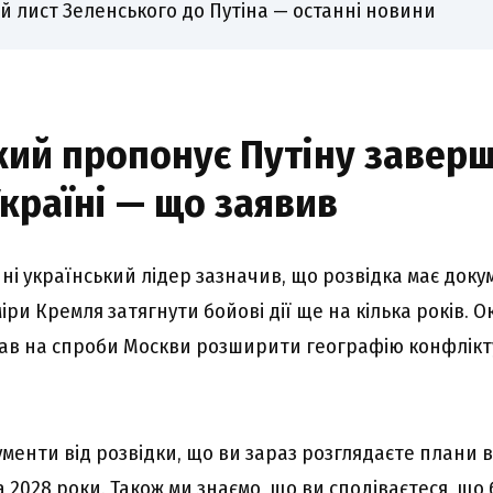
й лист Зеленського до Путіна — останні новини
кий пропонує Путіну завер
Україні — що заявив
ні український лідер зазначив, що розвідка має докум
іри Кремля затягнути бойові дії ще на кілька років. О
ав на спроби Москви розширити географію конфлікту
менти від розвідки, що ви зараз розглядаєте плани 
а 2028 роки. Також ми знаємо, що ви сподіваєтеся, що