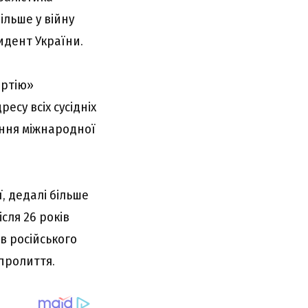
ільше у війну
зидент України.
артію»
есу всіх сусідніх
ення міжнародної
ї, дедалі більше
сля 26 років
в російського
пролиття.