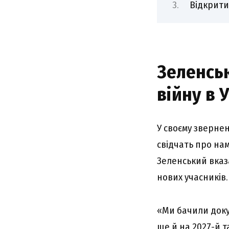
Відкрити
Зеленсь
війну в 
У своєму звернен
свідчать про нам
Зеленський вказ
нових учасників.
«Ми бачили доку
ще й на 2027-й т