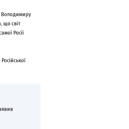
а Володимиру
, що світ
самої Росії
Російської
аявив