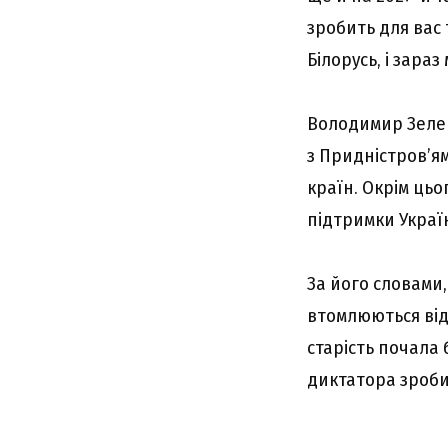
зробить для вас 
Білорусь, і зара
Володимир Зелен
з Придністров’ям
країн. Окрім ць
підтримки Украї
За його словами,
втомлюються від 
старість почала 
диктатора зроби