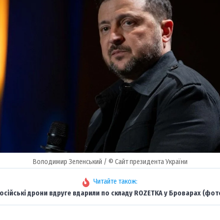
Володимир Зеленський / © Сайт президента України
Читайте також:
осійські дрони вдруге вдарили по складу ROZETKA у Броварах (фот