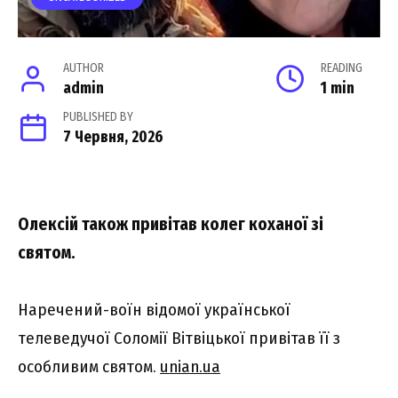
AUTHOR
READING
admin
1 min
PUBLISHED BY
7 Червня, 2026
Олексій також привітав колег коханої зі
святом.
Наречений-воїн відомої української
телеведучої Соломії Вітвіцької привітав її з
особливим святом.
unian.ua