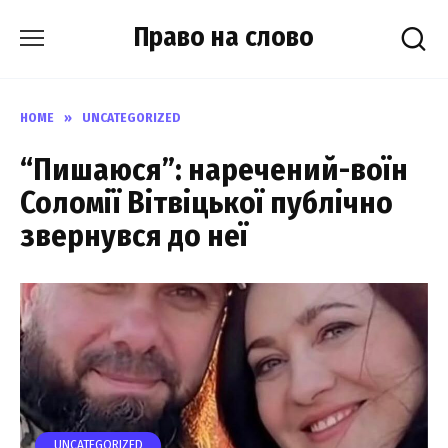
Skip
Право на слово
to
content
HOME
»
UNCATEGORIZED
“Пишаюся”: наречений-воїн
Соломії Вітвіцької публічно
звернувся до неї
UNCATEGORIZED