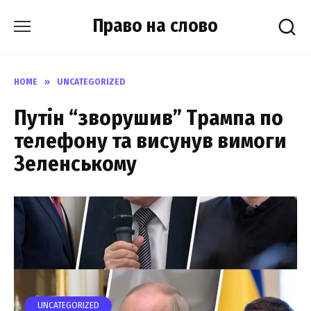
Skip
Право на слово
to
content
HOME
»
UNCATEGORIZED
Путін “зворушив” Трампа по
телефону та висунув вимоги
Зеленському
UNCATEGORIZED