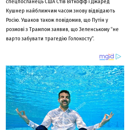
спецпосланець США Стів Віткофф і Джаред
Кушнер найближчим часом знову відвідають
Росію. Ушаков також повідомив, що Путін у
розмові з Трампом заявив, що Зеленському “не
варто забувати трагедію Голокосту”.