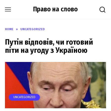
Skip
Право на слово
to
content
HOME
»
UNCATEGORIZED
Путін відповів, чи rотовий
піти на угоду з Україною
UNCATEGORIZED