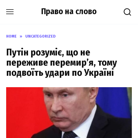
Skip
Право на слово
to
content
HOME
»
UNCATEGORIZED
Путін розуміє, що не
переживе перемир’я, тому
подвоїть удари по Україні