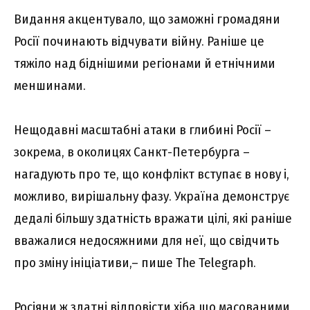
Видання акцентувало, що заможні громадяни
Росії починають відчувати війну. Раніше це
тяжіло над біднішими регіонами й етнічними
меншинами.
Нещодавні масштабні атаки в глибині Росії –
зокрема, в околицях Санкт-Петербурга –
нагадують про те, що конфлікт вступає в нову і,
можливо, вирішальну фазу. Україна демонструє
дедалі більшу здатність вражати цілі, які раніше
вважалися недосяжними для неї, що свідчить
про зміну ініціативи,– пише The Telegraph.
Росіяни ж здатні відповісти хіба що масованими