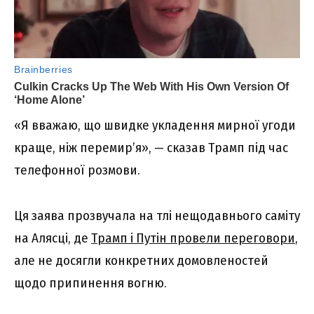
«Я вважаю, що швидке укладення мирної угоди
краще, ніж перемир’я», — сказав Трамп під час
телефонної розмови.
Ця заява прозвучала на тлі нещодавнього саміту
на Алясці, де
Трамп і Путін провели переговори
,
але не досягли конкретних домовленостей
щодо припинення вогню.