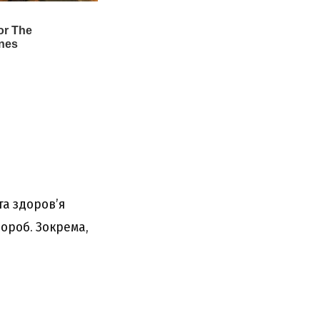
та здоров’я
вороб. Зокрема,