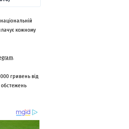
 національній
иплачує кожному
egram
.
 000 гривень від
 обстежень