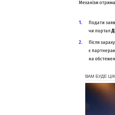
Механізм отрима
Подати заяв
чи портал
Д
Після зарах
є партнерам
на обстежен