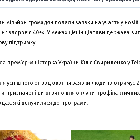
н мільйон громадян подали заявки на участь у новій
нг здоров’я 40+». У межах цієї ініціативи держава в
ову підтримку.
ла прем’єр-міністерка України Юлія Свириденко у
Tel
після успішного опрацювання заявки людина отримує 2
ти призначені виключно для оплати профілактичних
дах, які долучилися до програми.