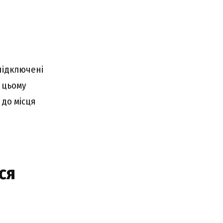
підключені
и цьому
 до місця
ся