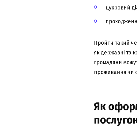
цукровий ді
проходження
Пройти такий ч
як державні та к
громадяни можуть
проживання чи о
Як офор
послуго