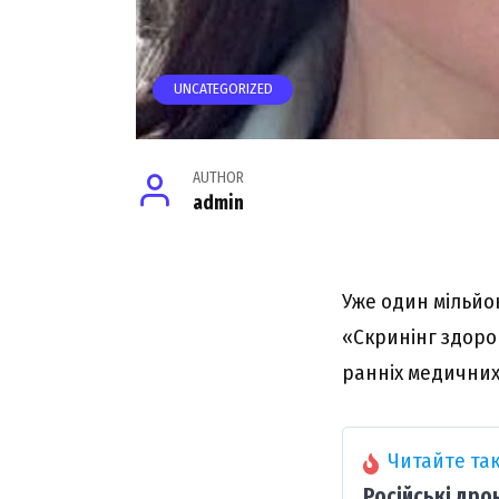
UNCATEGORIZED
AUTHOR
admin
Уже один мільйо
«Скринінг здоров
ранніх медичних
Читайте так
Російські дро