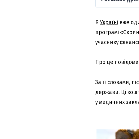
В
Україні
вже оди
програмі «Скрині
учаснику фінанс
Про це повідоми
За її словами, 
держави. Ці кош
у медичних закла