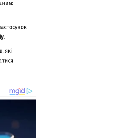
аним:
застосунок
Пу
.
, які
атися