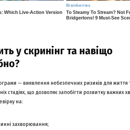
ть у скринінг та навіщо
бно?
ограми — виявлення небезпечних ризиків для життя 
ніх стадіях, що дозволяє запобігти розвитку важких х
вірку на:
инні захворювання;