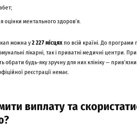
абет;
 оцінки ментального здоров’я.
екап можна у
2 227 місцях
по всій країні. До програми 
омунальні лікарні, так і приватні медичні центри. Пр
 обрати будь-яку зручну для них клініку — прив’язки
фіційної реєстрації немає.
мити виплату та скористати
ю?