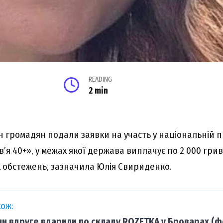
READING
2 min
н громадян подали заявки на участь у національній 
’я 40+», у межах якої держава виплачує по 2 000 гри
 обстежень, зазначила Юлія Свириденко.
ож:
ни вдруге вдарили по складу ROZETKA у Броварах (ф