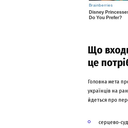
Що входи
це потрі
Головна мета пр
українців на ран
йдеться про пере
серцево-суд