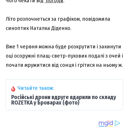
Чого чекати від
погоди
.
Літо розпочнеться за графіком, повідомилa
синоптик Нaтaлка Діденко.
Вже 1 червня можна буде розкрутити і закинути
оці осоружні плащ-светр-пуховик подалі з очей і
почати мружитися від сонця і грітися на ньому ж.
Читайте також:
Російські дрони вдруге вдарили по складу
ROZETKA у Броварах (фото)