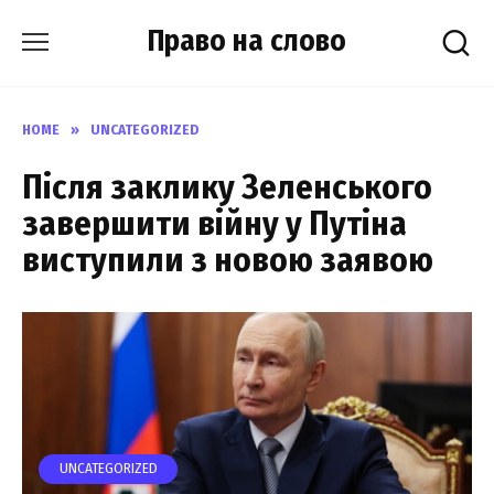
Skip
Право на слово
to
content
HOME
»
UNCATEGORIZED
Після заклику Зеленського
завершити війну y Путіна
виступили з новою заявою
UNCATEGORIZED