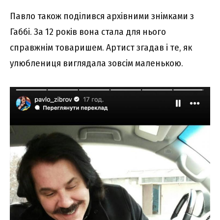
Павло також поділився архівними знімками з
Габбі. За 12 років вона стала для нього
справжнім товаришем. Артист згадав і те, як
улюблениця виглядала зовсім маленькою.