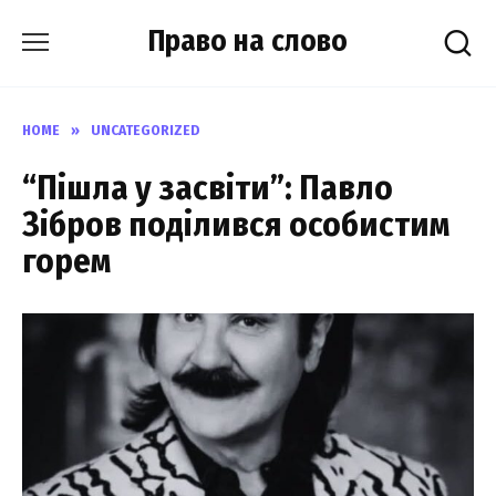
Skip
Право на слово
to
content
HOME
»
UNCATEGORIZED
“Пішла у засвіти”: Павло
Зібров поділився особистим
горем