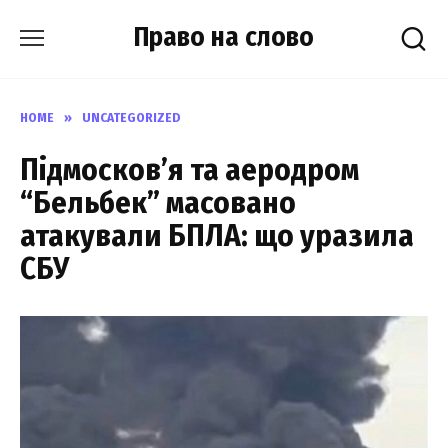
Skip
Право на слово
to
content
HOME
»
UNCATEGORIZED
Підмосков’я та аеродром
“Бельбек” масовано
атакували БПЛА: що уразила
СБУ