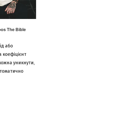
ід або
а коефіцієнт
 можна уникнути,
втоматично