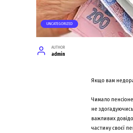
UNCATEGORIZED
AUTHOR
admin
Якщо вам недора
Чимало пенсіоне
не здогадуючись
важливих довідо
частину своєї пе