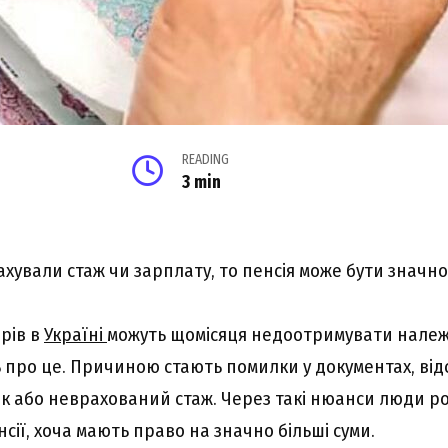
READING
3 min
хували стаж чи зарплату, то пенсія може бути значн
рів в
Україні
можуть щомісяця недоотримувати належ
 про це. Причиною стають помилки у документах, відс
к або неврахований стаж. Через такі нюанси люди 
нсії, хоча мають право на значно більші суми.