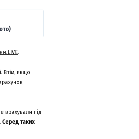
ото)
ни.LIVE
.
. Втім, якщо
ерахунок,
не врахували під
.
Серед таких