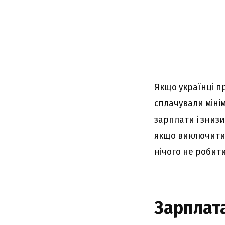
Якщо українці п
сплачували міні
зарплати і знизи
якщо виключити 
нічого не робит
Зарплата