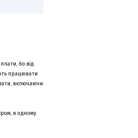
плати, бо від
ують працювати
плати, включаючи
іром, в одному