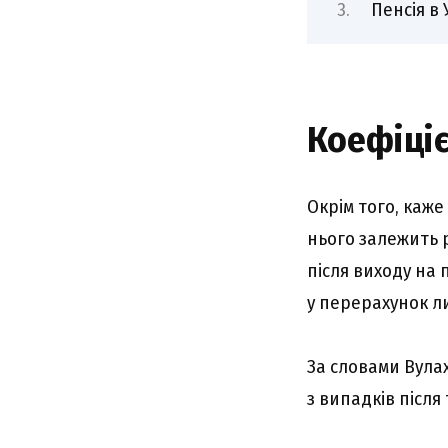
Пенсія в 
Коефіціє
Окрім того, каже
нього залежить 
після виходу на
у перерахунок л
За словами Вула
з випадків після