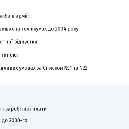
жба в армії;
вишах та технікумах до 2004 року;
етної відпустки;
итиною;
ідливих умовах за Списком №1 та №2.
нт заробітної плати
 до 2000-го