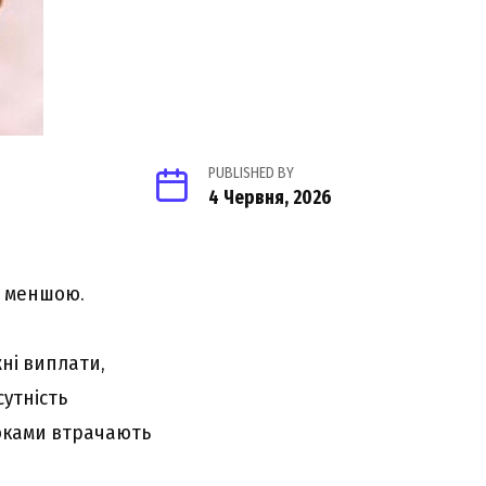
PUBLISHED BY
4 Червня, 2026
о меншою.
ні виплати,
утність
роками втрачають