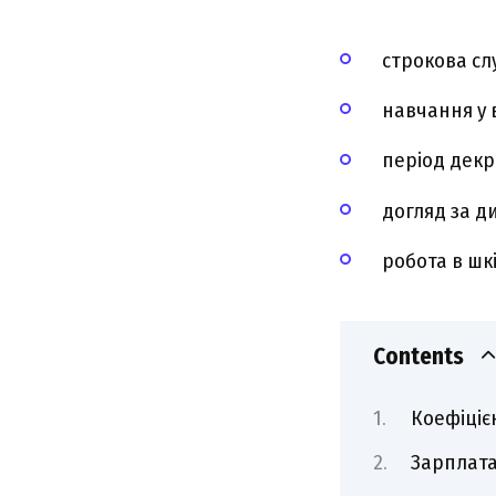
строкова слу
навчання у 
період декр
догляд за д
робота в шк
Contents
Коефіціє
Зарплата