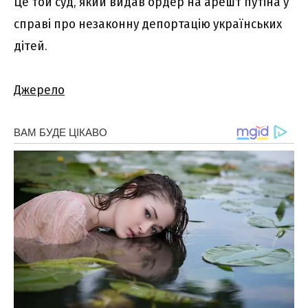
Це той суд, який видав ордер на арешт путіна у
справі про незаконну депортацію українських
дітей.
Джерело