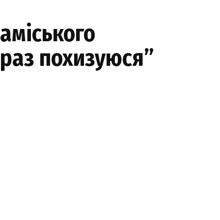
заміського
араз похизуюся”