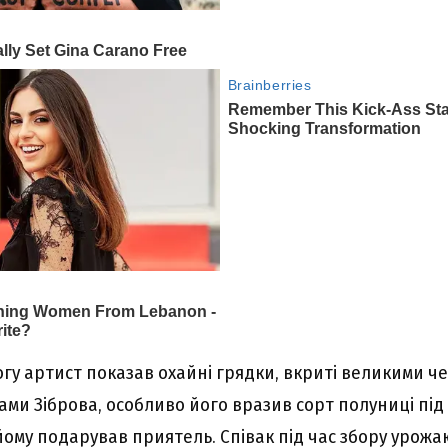
огу артист показав охайні грядки, вкриті великими 
ами Зіброва, особливо його вразив сорт полуниці під
йому подарував приятель. Співак під час збору урожа