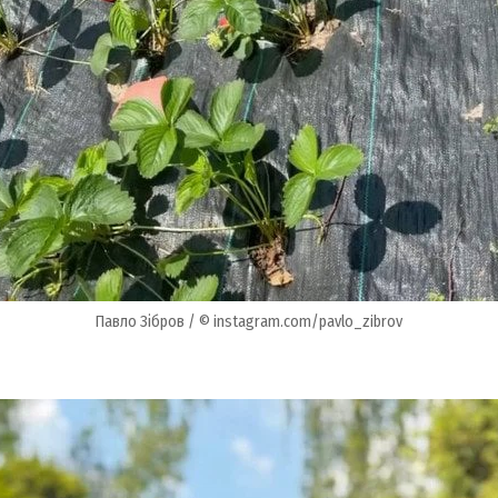
Павло Зібров / © instagram.com/pavlo_zibrov