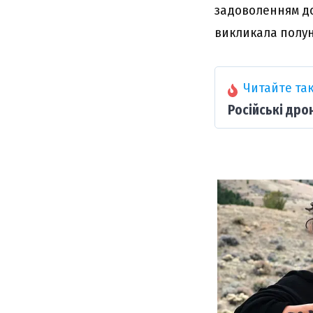
задоволенням дог
викликала полун
Читайте так
Російські дро