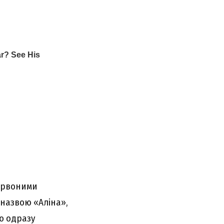
червоними
 назвою «Аліна»,
ю одразу