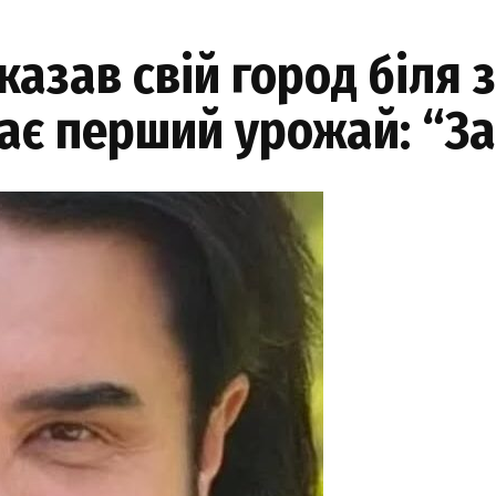
казав свій город біля 
рає перший урожай: “З