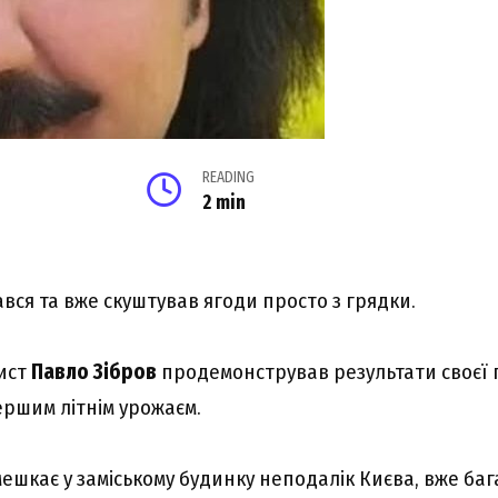
READING
2 min
вся та вже скуштував ягоди просто з грядки.
ист
Павло Зібров
продемонстрував результати своєї п
ершим літнім урожаєм.
ешкає у заміському будинку неподалік Києва, вже бага