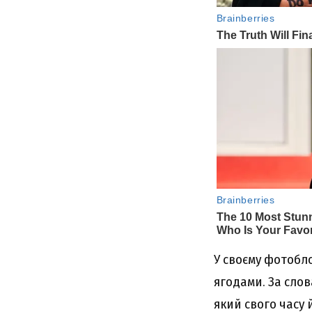
У своєму фотобл
ягодами. За слов
який свого часу 