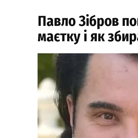
Павло Зібров по
маєтку і як зби