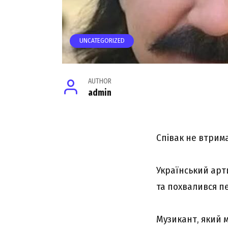
UNCATEGORIZED
AUTHOR
admin
Співак не втрима
Український арт
та похвалився п
Музикант, який м