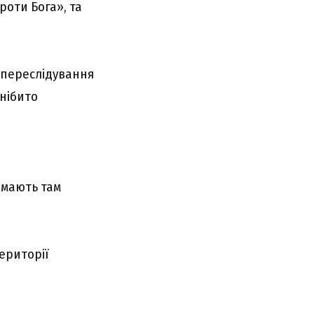
роти Бога», та
 переслідування
нібито
німають там
ериторії