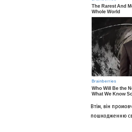
Втім, він промов
пошкодженню свят