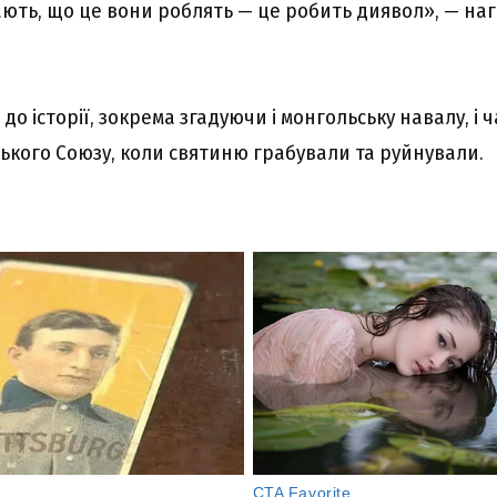
ають, що це вони роблять — це робить диявол», — на
до історії, зокрема згадуючи і монгольську навалу, і ч
ського Союзу, коли святиню грабували та руйнували.