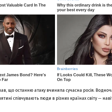
чав, що останню атаку вчинила сучасна росія. Водночас
ині співчувають люди в різних країнах світу — наві