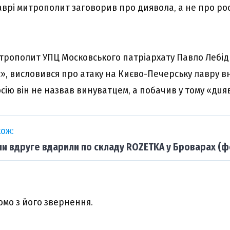
аврі митрополит заговорив про диявола, а не про pос
рополит УПЦ Московського патріархату Павло Лебідь
, висловився про атаку на Києво-Печерську лавру вн
Росію він не назвав винуватцем, а побачив у тому «дuя
ож:
ни вдруге вдарили по складу ROZETKA у Броварах (ф
омо з його звернення.