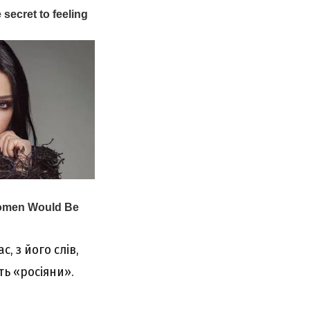
, з його слів,
ть «росіяни».