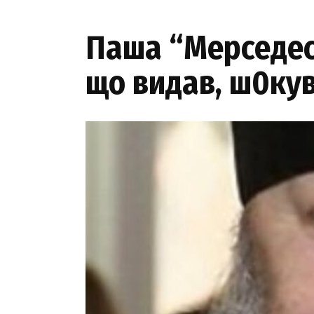
Пaша “Меpседес”
що видав, ш0кув