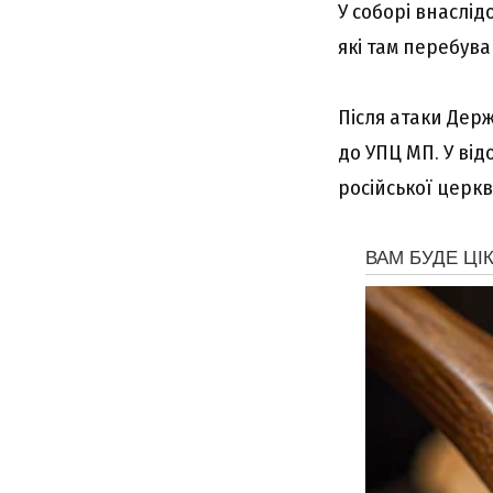
У соборі внаслід
які там перебува
Після атаки Держ
до УПЦ МП. У від
російської церкв