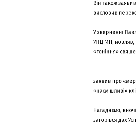
Він також заявив
висловив переко
У зверненні Пав
УПЦ МП, мовляв,
«гоніння» свяще
заявив про «мер3
«насмішливі» клі
Нагадаємо, вночі
загорівся дах Ус