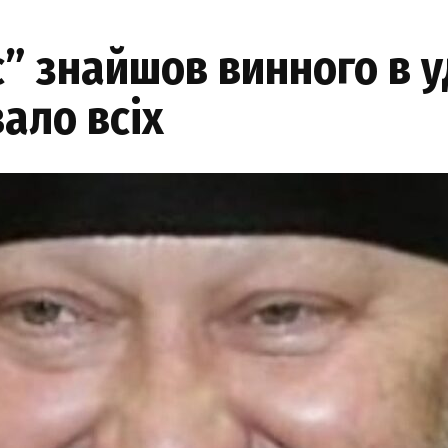
 знaйшов винного в уд
ало вcіх