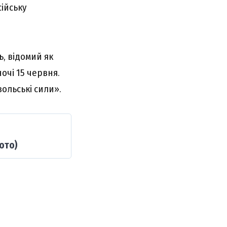
ійську
, відомий як
очі 15 червня.
вольські сили».
ото)