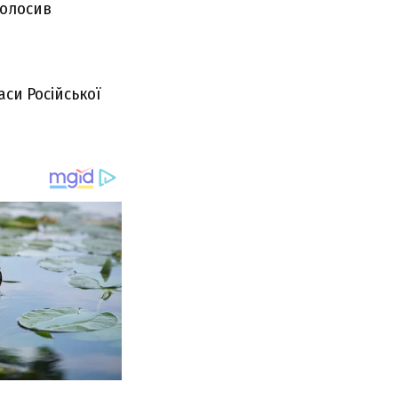
голосив
аси Російської