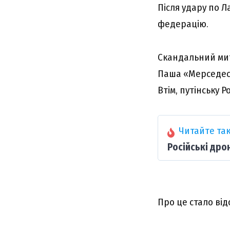
Після удару по Л
федерацію.
Скандальний мит
Паша «Мерседес»
Втім, путінську 
Читайте так
Російські дро
Про це стало від