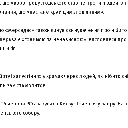
, що «ворог роду людського став не проти людей, а п
нання, що «настане край цим злодіянням».
ло «Мерседес» також кинув звинувачення про нібито
 церква є «гонимою та ненависною»і висловився про 
нників.
оту і запустіння» у храмах через людей, які нібито з
пи замість молитов.
 15 червня РФ атакувала Києву-Печерську лавру. На т
пенського собору.