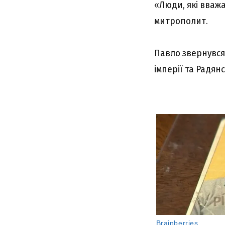
«Люди, які вваж
митрополит.
Павло звернувся 
імперії та Радян