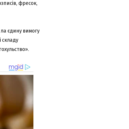
озписів, фресок,
ила єдину вимогу
і складу
гохульство».