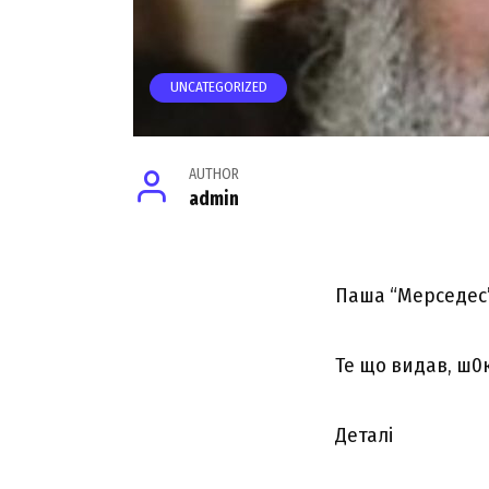
UNCATEGORIZED
AUTHOR
admin
Паша “Мерседес”
Те що видав, ш0к
Деталі