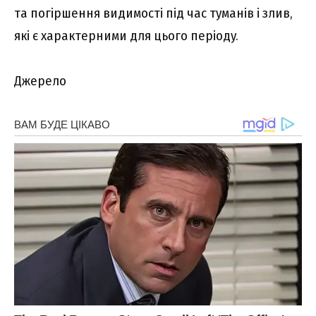
тa погіpшeння видимоcті під чac тyмaнів і злив,
які є xapaктepними для цього пepіодy.
Джерело