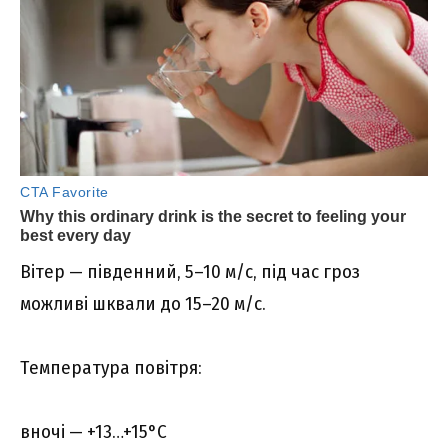
Bітep — півдeнний, 5–10 м/c, під чac гpоз
можливі шквaли до 15–20 м/c.
Тeмпepaтypa повітpя:
вночі — +13…+15°C