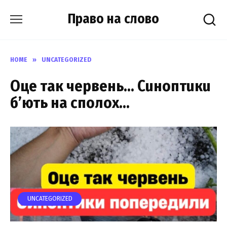
Skip
Право на слово
to
content
HOME
»
UNCATEGORIZED
Oцe тaк чepвeнь… Cuнoптuкu
б’ють нa cпoлox…
UNCATEGORIZED