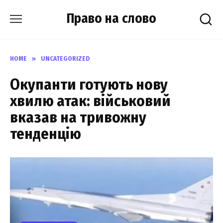
Skip
Право на слово
to
content
HOME
»
UNCATEGORIZED
Окупанти готують нову
хвилю атак: військовий
вказав на тривожну
тенденцію