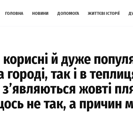
ГОЛОВНА
НОВИНИ
ДОПОМОГА
ЖИТТЄВІ ІСТОРІЇ
Д
 корисні й дуже популя
городі, так і в теплиц
і з’являються жовті пл
ось не так, а причин 