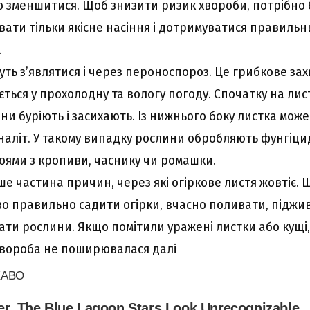
 зменшитися. Щоб знизити ризик хвороби, потрібно 
ати тільки якісне насіння і дотримуватися правильни
.
уть з’являтися і через пероноспороз. Це грибкове за
ься у прохолодну та вологу погоду. Спочатку на лис
ни буріють і засихають. Із нижнього боку листка може
наліт. У такому випадку рослини обробляють фунгіц
ями з кропиви, часнику чи ромашки.
е частина причин, через які огіркове листя жовтіє.
о правильно садити огірки, вчасно поливати, піджи
ати рослини. Якщо помітили уражені листки або кущі,
хвороба не поширювалася далі