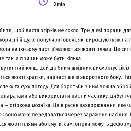
2 min
ити, щоб листя огірків не сохло. Три дієві поради д
корисні й дуже популярні овочі, які вирощують як на го
коли на їхньому листі з’являються жовті плями. Це сиг
 так, а причин може бути кілька.
авутинний кліщ. Цей дрібний шкідник висмоктує сік із
ться жовті крапки, найчастіше зі зворотного боку. Н
спеку та суху погоду. Для боротьби з ним можна обро
епаратами або використати настій часнику, цибулі ч
 — огіркова мозаїка. Це вірусне захворювання, яке 
ож воно може передаватися через заражене насіння. Н
ся жовті плями або смуги, самі огірки можуть деформ