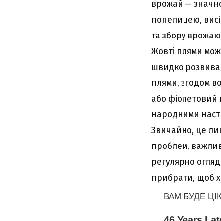
врожай — значно
попелицею, висів
та збору врожаю
Жовті плями мож
швидко розвиваєт
плями, згодом во
або фіолетовий 
народними насто
Звичайно, це лиш
проблем, важлив
регулярно огляд
прибрати, щоб 