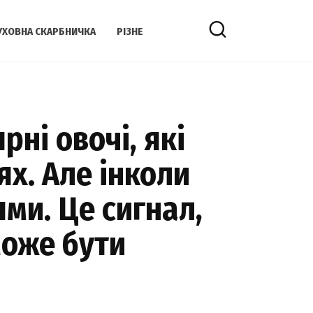
УХОВНА СКАРБНИЧКА
РІЗНЕ
рні овочі, які
ях. Але інколи
ями. Це сигнал,
може бути