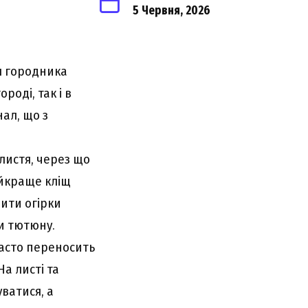
5 Червня, 2026
ля городника
роді, так і в
нал, що з
 листя, через що
айкраще кліщ
бити огірки
и тютюну.
часто переносить
а листі та
уватися, а