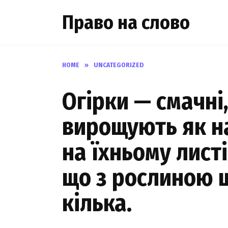
Skip
Право на слово
to
content
HOME
»
UNCATEGORIZED
Огірки — смачні,
вирощують як на 
на їхньому лист
що з рослиною щ
кілька.