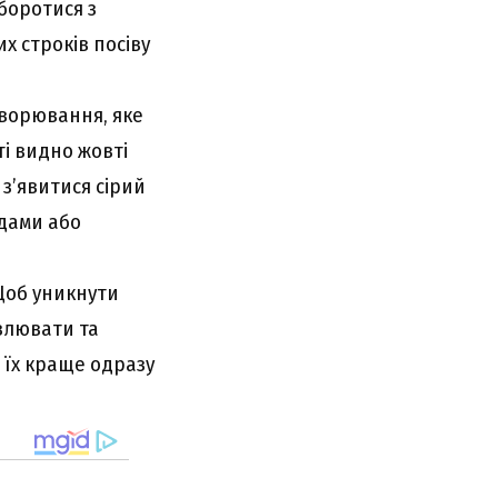
боротися з
х строків посіву
хворювання, яке
ті видно жовті
 з’явитися сірий
идами або
 Щоб уникнути
влювати та
 їх краще одразу