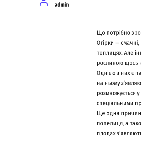
admin
Що потрібно зроб
Огірки — смачні, 
теплицях. Але ін
рослиною щось не
Однією з них є п
на ньому з’являю
розмножується у 
спеціальними пр
Ще одна причина
попелиця, а так
плодах з’являють