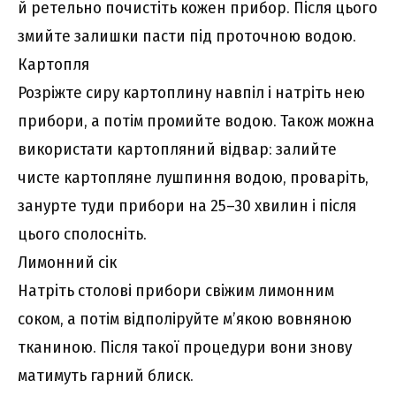
й ретельно почистіть кожен прибор. Після цього
змийте залишки пасти під проточною водою.
Картопля
Розріжте сиру картоплину навпіл і натріть нею
прибори, а потім промийте водою. Також можна
використати картопляний відвар: залийте
чисте картопляне лушпиння водою, проваріть,
занурте туди прибори на 25–30 хвилин і після
цього сполосніть.
Лимонний сік
Натріть столові прибори свіжим лимонним
соком, а потім відполіруйте м’якою вовняною
тканиною. Після такої процедури вони знову
матимуть гарний блиск.