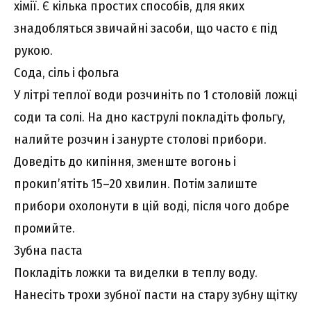
хімії. Є кілька простих способів, для яких
знадобляться звичайні засоби, що часто є під
рукою.
Сода, сіль і фольга
У літрі теплої води розчиніть по 1 столовій ложці
соди та солі. На дно каструлі покладіть фольгу,
налийте розчин і занурте столові прибори.
Доведіть до кипіння, зменште вогонь і
прокип’ятіть 15–20 хвилин. Потім залиште
прибори охолонути в цій воді, після чого добре
промийте.
Зубна паста
Покладіть ложки та виделки в теплу воду.
Нанесіть трохи зубної пасти на стару зубну щітку