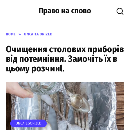
Skip
Право на слово
to
content
HOME
»
UNCATEGORIZED
Очищення столових приборів
від потемніння. Замочіть їх в
цьому розчинl.
UNCATEGORIZED