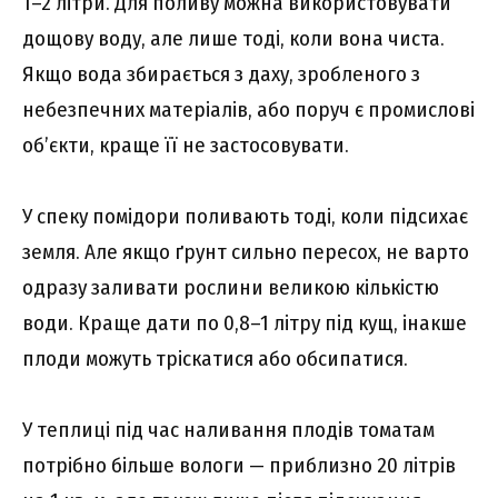
1–2 літри. Для поливу можна використовувати
дощову воду, але лише тоді, коли вона чиста.
Якщо вода збирається з даху, зробленого з
небезпечних матеріалів, або поруч є промислові
об’єкти, краще її не застосовувати.
У спеку помідори поливають тоді, коли підсихає
земля. Але якщо ґрунт сильно пересох, не варто
одразу заливати рослини великою кількістю
води. Краще дати по 0,8–1 літру під кущ, інакше
плоди можуть тріскатися або обсипатися.
У теплиці під час наливання плодів томатам
потрібно більше вологи — приблизно 20 літрів