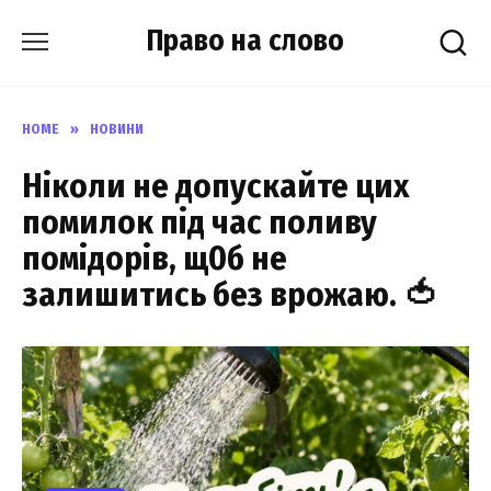
Skip
Право на слово
to
content
HOME
»
НОВИНИ
Ніколи не допускайте цих
помилок під час поливу
помідорів, щ0б не
залишитись без врожаю. 🍅