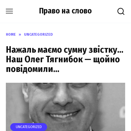
Skip
Право на слово
to
content
HOME
»
UNCATEGORIZED
Нажаль маємо сумну звістку…
Наш Олег Тягнибок — щойно
повідомили…
UNCATEGORIZED