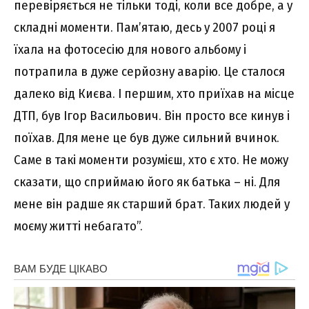
перевіряється не тільки тоді, коли все добре, а у
складні моменти. Пам’ятаю, десь у 2007 році я
їхала на фотосесію для нового альбому і
потрапила в дуже серйозну аварію. Це сталося
далеко від Києва. І першим, хто приїхав на місце
ДТП, був Ігор Васильович. Він просто все кинув і
поїхав. Для мене це був дуже сильний вчинок.
Саме в такі моменти розумієш, хто є хто. Не можу
сказати, що сприймаю його як батька – ні. Для
мене він радше як старший брат. Таких людей у
моєму житті небагато”.