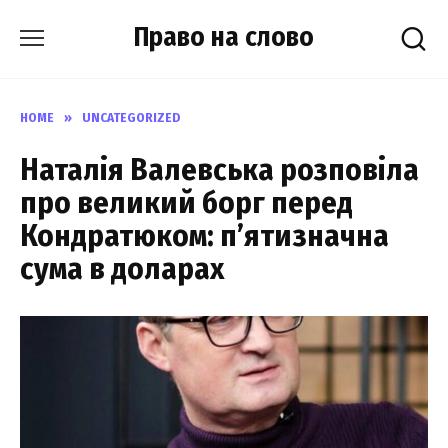
Skip
Право на слово
to
content
HOME
»
UNCATEGORIZED
Наталія Валевська розповіла
про великий борг перед
Кондратюком: п’ятизначна
сума в доларах