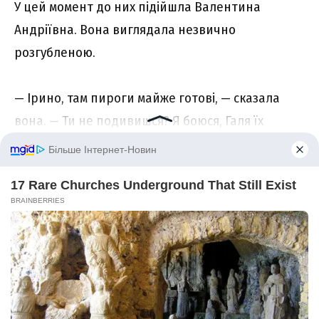
У цей момент до них підійшла Валентина
Андріївна. Вона виглядала незвично
розгубленою.
— Ірино, там пироги майже готові, — сказала
вона. — Ти не подивишся? Я боюся, Галя їх
пересушить.
— Звичайно, подивлюся, — Ірина підвелася з
крісла.
На кухні справді пахло випічкою. Тітка Галя
метушилася біля духовки, поглядаючи на
годинник.