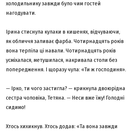
холодильнику завжди було чим гостей
нагодувати.
Ірина стиснула кулаки в кишенях, відчуваючи,
як обличчя заливає фарба. Чотирнадцять років
вона терпіла ці навали. Чотирнадцять років
усміхалася, метушилася, накривала столи без
попередження. І щоразу чула: «Ти ж господиня».
— Ірко, ти чого застигла? — крикнула двоюрідна
сестра чоловіка, Тетяна. — Неси вже їжу! Голодні
сидимо!
Хтось хихикнув. Хтось додав: «Та вона завжди