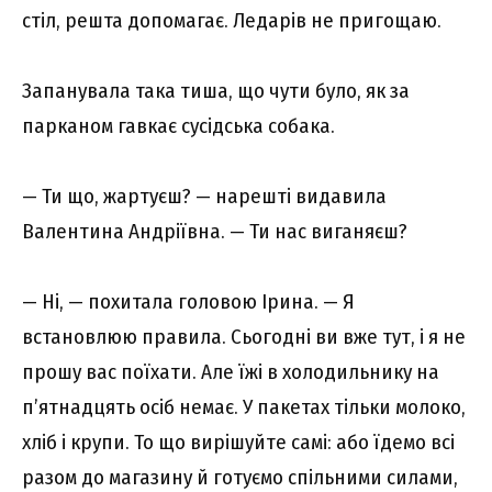
стіл, решта допомагає. Ледарів не пригощаю.
Запанувала така тиша, що чути було, як за
парканом гавкає сусідська собака.
— Ти що, жартуєш? — нарешті видавила
Валентина Андріївна. — Ти нас виганяєш?
— Ні, — похитала головою Ірина. — Я
встановлюю правила. Сьогодні ви вже тут, і я не
прошу вас поїхати. Але їжі в холодильнику на
п’ятнадцять осіб немає. У пакетах тільки молоко,
хліб і крупи. То що вирішуйте самі: або їдемо всі
разом до магазину й готуємо спільними силами,