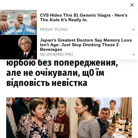
Skip
Право на слово
to
content
HOME
»
UNCATEGORIZED
На ювілей родичі заявилися
юрбою без попередження,
але не очікували, щ0 їм
відповість невістка