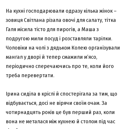
На кухні господарювали одразу кілька жінок –
зовиця Світлана різала овочі для салату, тітка
Галя місила тісто для пирогів, а Маша з
подругою мили посуд і розставляли тарілки.
Чоловіки на чолі з дядьком Колею організували
мангал у дворі й тепер смажили м’ясо,
періодично сперечаючись про те, коли його
треба перевертати.
Ірина сиділа в кріслі й спостерігала за тим, що
відбувається, досі не вірячи своїм очам. За
чотирнадцять років це був перший раз, коли
вона не металася між кухнею й столом під час