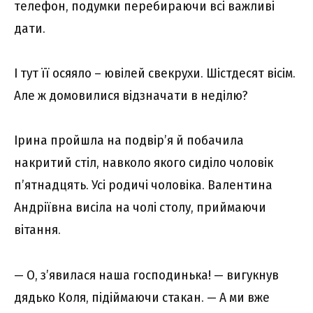
телефон, подумки перебираючи всі важливі
дати.
І тут її осяяло – ювілей свекрухи. Шістдесят вісім.
Але ж домовилися відзначати в неділю?
Ірина пройшла на подвір’я й побачила
накритий стіл, навколо якого сиділо чоловік
п’ятнадцять. Усі родичі чоловіка. Валентина
Андріївна висіла на чолі столу, приймаючи
вітання.
— О, з’явилася наша господинька! — вигукнув
дядько Коля, підіймаючи стакан. — А ми вже