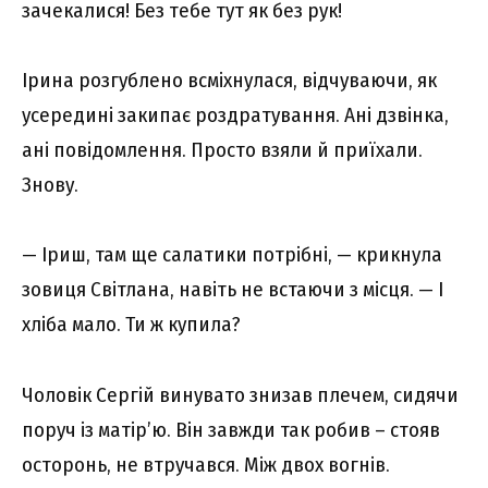
зачекалися! Без тебе тут як без рук!
Ірина розгублено всміхнулася, відчуваючи, як
усередині закипає роздратування. Ані дзвінка,
ані повідомлення. Просто взяли й приїхали.
Знову.
— Іриш, там ще салатики потрібні, — крикнула
зовиця Світлана, навіть не встаючи з місця. — І
хліба мало. Ти ж купила?
Чоловік Сергій винувато знизав плечем, сидячи
поруч із матір’ю. Він завжди так робив – стояв
осторонь, не втручався. Між двох вогнів.