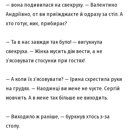
— вона подивилася на свекруху. — Валентино
Андріївно, от ви приїжджаєте й одразу за стіл. А
хто готує, миє, прибирає?
— Та в нас завжди так було! — вигукнула
свекруха. — Жінка мусить дім вести, а не
з’ясовувати стосунки при гостях!
— А коли їх з’ясовувати? — Ірина схрестила руки
на грудях. — Наодинці ви мене не чуєте. Сергій
мовчить. А в мене так більше не виходить.
— Виходило ж раніше, — буркнув хтось з-за
столу.