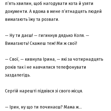
п’ять хвилин, щоб нагодувати кота й узяти
документи. А вдома в мене п’ятнадцять людей
вимагають їжу та розваги.
— Ну ти даєш! — гигикнув дядько Коля. —
Вимагають! Скажеш теж! Ми ж свої!
— Свої, — кивнула Ірина, — які за чотирнадцять
років так і не навчилися телефонувати
заздалегідь.
Сергій нарешті підвівся зі свого місця.
— Ірин, ну що ти починаєш? Мама ж…