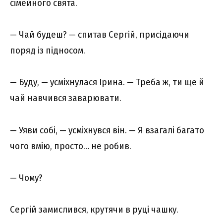
сімейного свята.
— Чай будеш? — спитав Сергій, присідаючи
поряд із підносом.
— Буду, — усміхнулася Ірина. — Треба ж, ти ще й
чай навчився заварювати.
— Уяви собі, — усміхнувся він. — Я взагалі багато
чого вмію, просто… не робив.
— Чому?
Сергій замислився, крутячи в руці чашку.