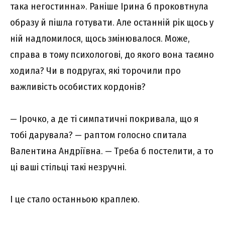
така негостинна». Раніше Ірина б проковтнула
образу й пішла готувати. Але останній рік щось у
ній надломилося, щось змінювалося. Може,
справа в тому психологові, до якого вона таємно
ходила? Чи в подругах, які торочили про
важливість особистих кордонів?
— Ірочко, а де ті симпатичні покривала, що я
тобі дарувала? — раптом голосно спитала
Валентина Андріївна. — Треба б постелити, а то
ці ваші стільці такі незручні.
І це стало останньою краплею.