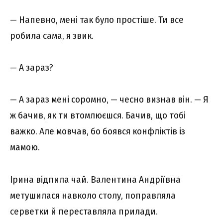
— Напевно, мені так було простіше. Ти все
робила сама, я звик.
— А зараз?
— А зараз мені соромно, — чесно визнав він. — Я
ж бачив, як ти втомлюєшся. Бачив, що тобі
важко. Але мовчав, бо боявся конфліктів із
мамою.
Ірина відпила чай. Валентина Андріївна
метушилася навколо столу, поправляла
серветки й переставляла прилади.