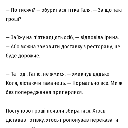
— По тисячі? — обурилася тітка Галя. — За що такі
гроші?
— За їжу на п’ятнадцять осіб, — відповіла Ірина.
— Або можна замовити доставку з ресторану, це
буде дорожче.
— Та годі, Галю, не жмися, — хмикнув дядько
Коля, дістаючи гаманець. — Нормально все. Ми ж
без попередження приперлися.
Поступово гроші почали збиратися. Хтось
діставав готівку, хтось пропонував переказати