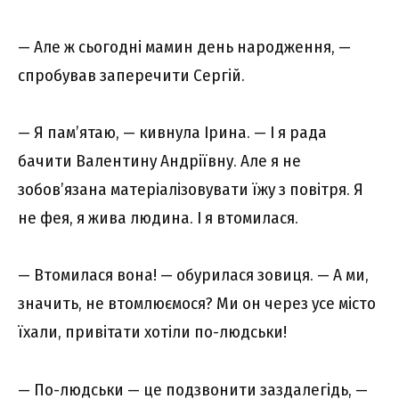
— Але ж сьогодні мамин день народження, —
спробував заперечити Сергій.
— Я пам’ятаю, — кивнула Ірина. — І я рада
бачити Валентину Андріївну. Але я не
зобов’язана матеріалізовувати їжу з повітря. Я
не фея, я жива людина. І я втомилася.
— Втомилася вона! — обурилася зовиця. — А ми,
значить, не втомлюємося? Ми он через усе місто
їхали, привітати хотіли по-людськи!
— По-людськи — це подзвонити заздалегідь, —