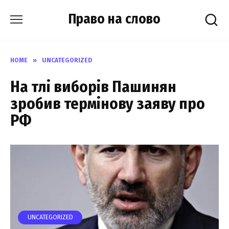
Skip
Право на слово
to
content
HOME
»
UNCATEGORIZED
На тлі виборів Пашинян
зробив термінову заяву про
РФ
UNCATEGORIZED