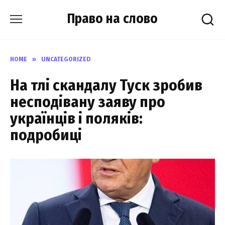
Skip
Право на слово
to
content
HOME
»
UNCATEGORIZED
На тлі скандалу Туск зробив
несподівану заяву про
українців і поляків:
подробиці