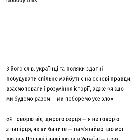
З його слів, українці та поляки здатні
побудувати спільне майбутнє на основі правди,
взаємоповаги і розуміння історії, адже «якщо
ми будемо разом — ми поборемо усе зло».
«Я говорю від щирого серця — я не говорю
з папірця, як ви бачите — пам’ятаймо, що мої
люди у Польщі і ваші люди в Україні — друзі