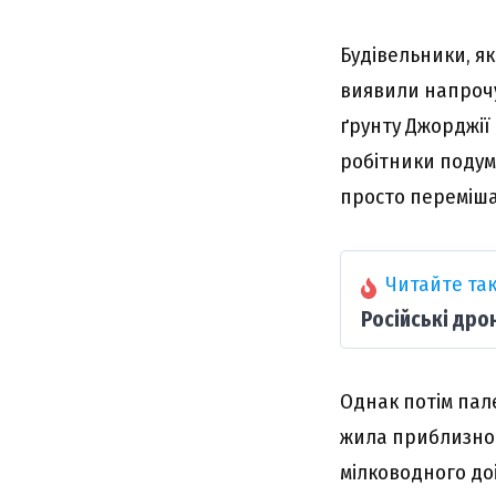
Будівельники, як
виявили напроч
ґрунту Джорджії
робітники подума
просто переміша
Читайте так
Російські дро
Однак потім пал
жила приблизно 4
мілководного до