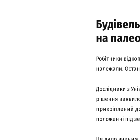
Будівел
на палео
Робітники відкоп
належали. Остан
Дослідники з Ун
рішення виявилос
прикріплений до
положенні під з
Це дало вченим р