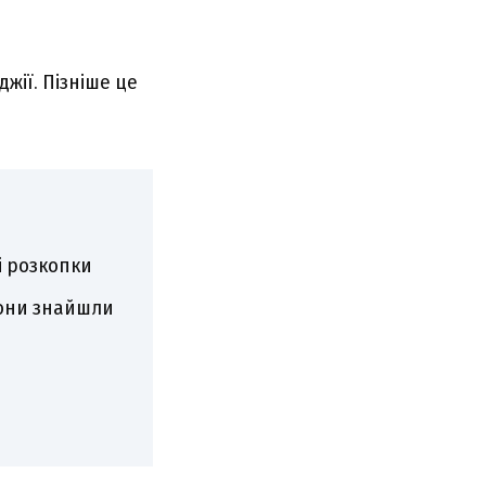
джії. Пізніше це
і розкопки
 вони знайшли