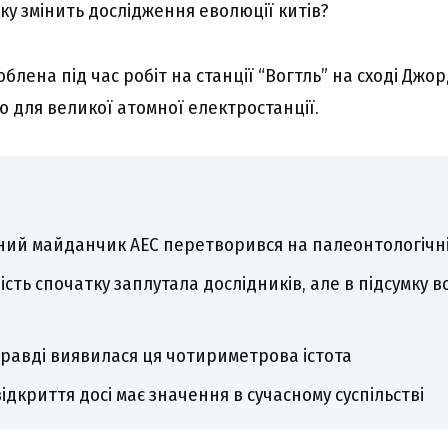
ку змінить дослідження еволюції китів?
облена під час робіт на станції “Вогтль” на сході Джор
ю для великої атомної електростанції.
ний майданчик АЕС перетворився на палеонтологічн
лість спочатку заплутала дослідників, але в підсумку
равді виявилася ця чотириметрова істота
ідкриття досі має значення в сучасному суспільстві