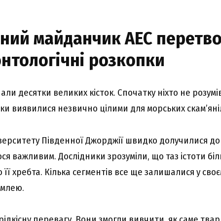
ьний майданчик АЕС перетв
нтологічні розкопки
али десятки великих кісток. Спочатку ніхто не розумі
ки виявилися незвично цілими для морських скам’яні
іверситету Південної Джорджії швидко долучилися до
я важливим. Дослідники зрозуміли, що таз істоти біл
 її хребта. Кілька сегментів все ще залишалися у св
емлею.
ідкісну перевагу. Вони змогли вивчити, як саме твар