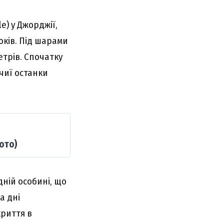
e) у Джорджії,
оків. Під шарами
етрів. Спочатку
чиї останки
ото)
ній особині, що
а дні
криття в