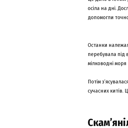
осіла на дні. До
допомогли точно
Останки належал
перебувала під 
мілководні моря
Потім з’ясувалася
сучасних китів. 
Скам’яні