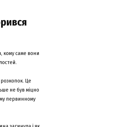
орився
в, кому саме вони
лостей.
 розкопок. Це
ьше не був міцно
оєму первинному
ина загинула і як