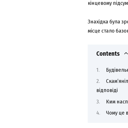
кінцевому підсум
Знахідка була зр
місце стало базо
Contents
Будівель
Скам’яні
відповіді
Ким насп
Чому це в