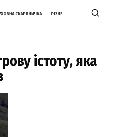
УХОВНА СКАРБНИЧКА
РІЗНЕ
рову істоту, яка
в