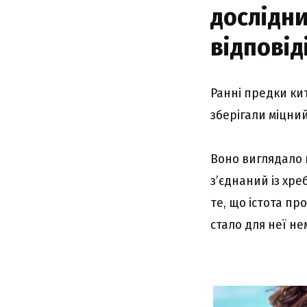
дослідни
відповід
Ранні предки ки
зберігали міцни
Воно виглядало 
з’єднаний із хре
те, що істота пр
стало для неї н