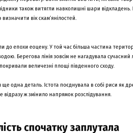
слідники також витягли навколишні шари відкладень.
 визначити вік скам’янілостей.
и до епохи еоцену. У той час більша частина територ
водою. Берегова лінія зовсім не нагадувала сучасний
 покривали величезні площі південного сходу.
 ще одна деталь. Істота поєднувала в собі риси як древ
Це відразу ж змінило напрямок розслідування.
лість спочатку заплутала