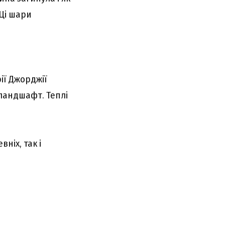
 Ці шари
ії Джорджії
 ландшафт. Теплі
ніх, так і