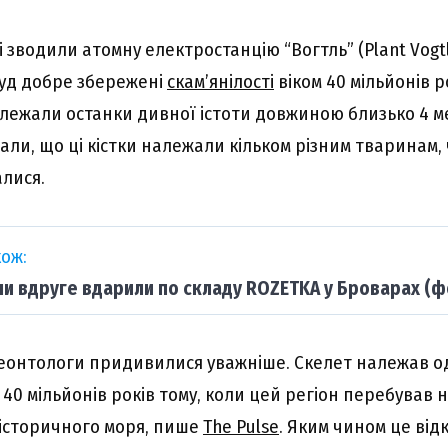
і зводили атомну електростанцію “Вогтль” (Plant Vogtl
уд добре збережені
скам’янілості
віком 40 мільйонів р
 лежали останки дивної істоти довжиною близько 4 м
ли, що ці кістки належали кільком різним тваринам, 
лися.
ож:
ни вдруге вдарили по складу ROZETKA у Броварах (ф
еонтологи придивилися уважніше. Скелет належав од
0 мільйонів років тому, коли цей регіон перебував н
історичного моря, пише
The Pulse
. Яким чином це від