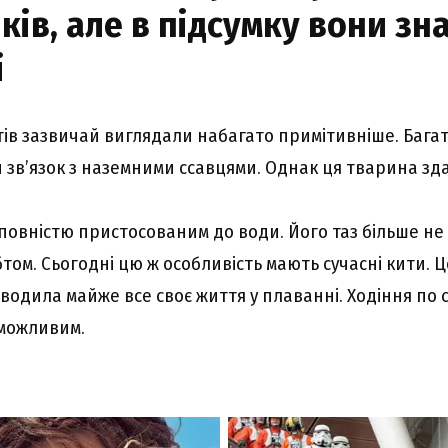
ків, але в підсумку вони з
і
тів зазвичай виглядали набагато примітивніше. Багат
й зв’язок з наземними ссавцями. Однак ця тварина зд
повністю пристосованим до води. Його таз більше не
бтом. Сьогодні цю ж особливість мають сучасні кити. 
оводила майже все своє життя у плаванні. Ходіння по с
еможливим.