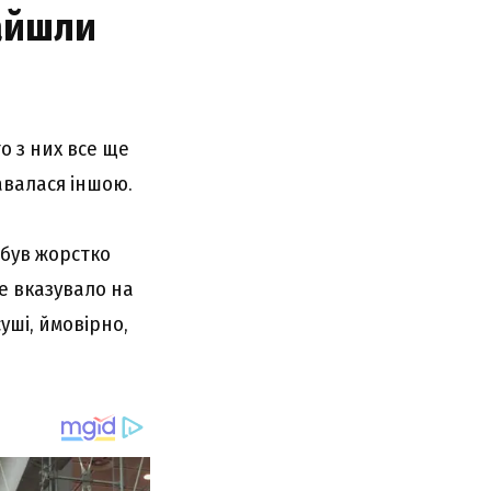
найшли
о з них все ще
авалася іншою.
 був жорстко
Це вказувало на
уші, ймовірно,