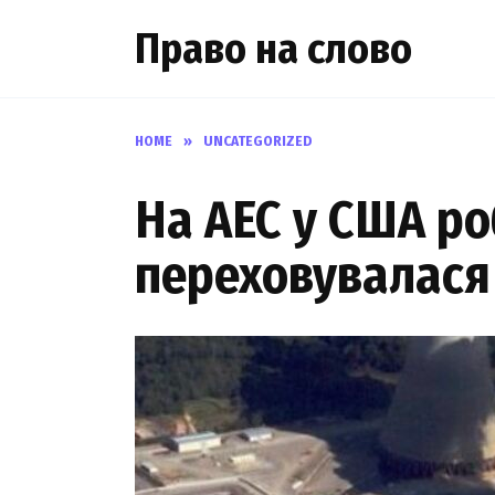
Skip
Право на слово
to
content
HOME
»
UNCATEGORIZED
На АЕС у США ро
переховувалася 