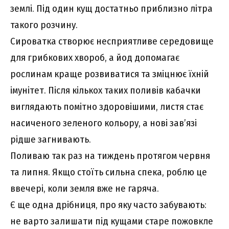
землі. Під один кущ достатньо приблизно літра
такого розчину.
Сироватка створює несприятливе середовище
для грибкових хвороб, а йод допомагає
рослинам краще розвиватися та зміцнює їхній
імунітет. Після кількох таких поливів кабачки
виглядають помітно здоровішими, листя стає
насиченого зеленого кольору, а нові зав’язі
рідше загнивають.
Поливаю так раз на тиждень протягом червня
та липня. Якщо стоїть сильна спека, роблю це
ввечері, коли земля вже не гаряча.
Є ще одна дрібниця, про яку часто забувають:
не варто залишати під кущами старе пожовкле