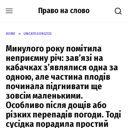
Skip
Право на слово
to
content
HOME
»
UNCATEGORIZED
Минулого року помітила
неприємну річ: зав’язі на
кабачках з’являлися одна за
одною, але частина плодів
починала підгнивати ще
зовсім маленькими.
Особливо після дощів або
різких перепадів погоди. Тоді
сусідка порадила простий