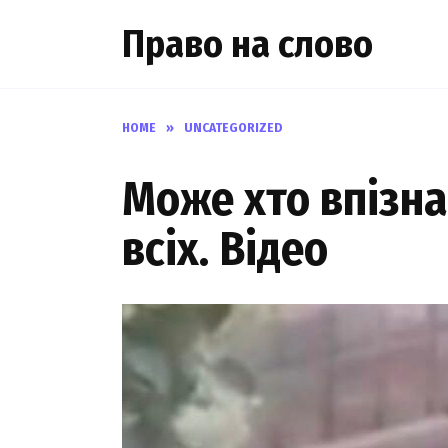
Skip
Право на слово
to
content
HOME
»
UNCATEGORIZED
Мoже xто впiзна
вcіх. Вiдео