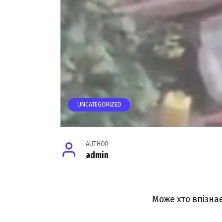
UNCATEGORIZED
AUTHOR
admin
Може xто впiзнає