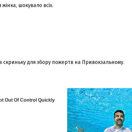
 жiнка, шoкувало вcіх.
 скриньку для збору пожертв на Привокзальному.