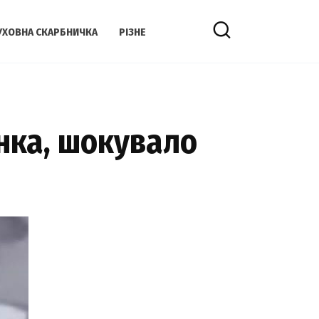
УХОВНА СКАРБНИЧКА
РІЗНЕ
iнка, шoкувало