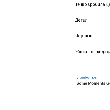
Те що зpобила ця
Деталі
Чернігів…
Жінка пошкодила