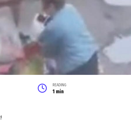
READING
1 min
!