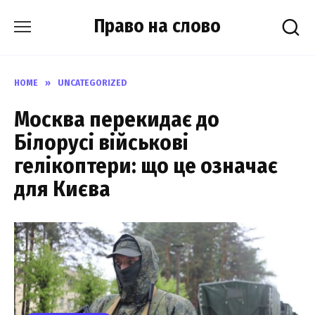
Skip
Право на слово
to
content
HOME
»
UNCATEGORIZED
Москва перекидає до
Білорусі військові
гелікоптери: що це означає
для Києва