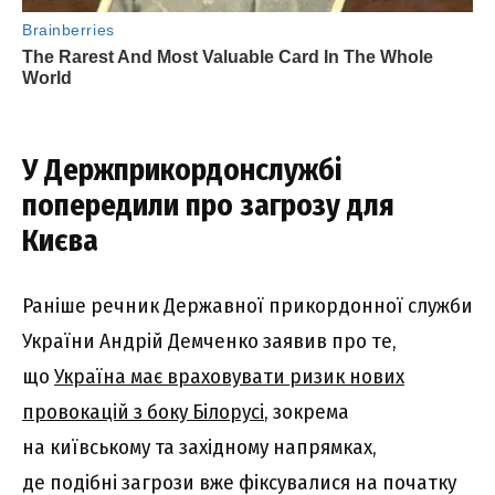
У Держприкордонслужбі
попередили про загрозу для
Києва
Раніше речник Державної прикордонної служби
України Андрій Демченко заявив про те,
що
Україна має враховувати ризик нових
провокацій з боку Білорусі
, зокрема
на київському та західному напрямках,
де подібні загрози вже фіксувалися на початку