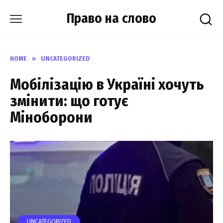
Skip
Право на слово
to
content
HOME
»
UNCATEGORIZED
Мобілізацію в Україні хочуть
змінити: що готує
Міноборони
UNCATEGORIZED