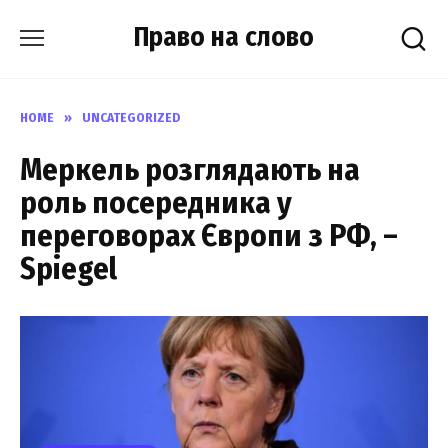
Skip
Право на слово
to
content
HOME
»
UNCATEGORIZED
Меркель розглядають на
роль посередника у
переговорах Європи з РФ, –
Spiegel