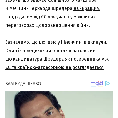
Німеччини Герхарда Шредера
найкращим
кандидатом від ЄС для участі у можливих
переговорах
щодо завершення війни.
Зазначимо, що цю ідею у Німеччині відкинули.
Один із німецьких чиновників наголосив,
що
кандидатура Шредера як посередника між
ЄС та країною-агресоркою не розглядається
.