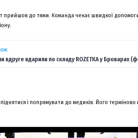
ст прийшов до тями. Команда чекає швидкої допомог
іону.
ож:
ни вдруге вдарили по складу ROZETKA у Броварах (ф
 піднятися і попрямувати до медиків. Його терміново 