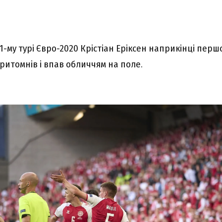
1-му турі Євро-2020 Крістіан Еріксен наприкінці перш
ритомнів і впав обличчям на поле.