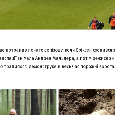
е потрапив початок епізоду, коли Еріксен схопився з
ансляції знімала Андреа Мальдера, а потім режисери
що трапилося, демонструючи весь час порожні ворота