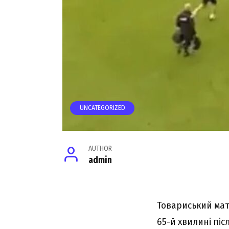
UNCATEGORIZED
AUTHOR
admin
Товариський мат
65-й хвилині піс