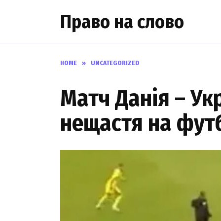
Skip
Право на слово
to
content
HOME
»
UNCATEGORIZED
Матч Данія – Ук
нещастя на футб