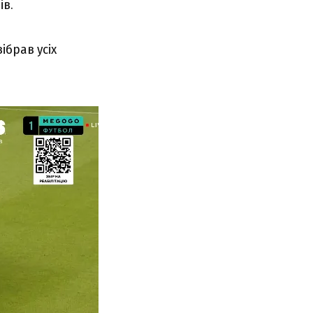
ів.
ібрав усіх