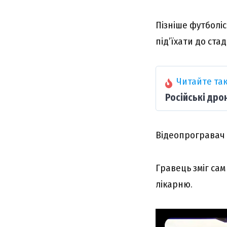
Пізніше футболі
під’їхати до стад
Читайте так
Російські дро
Відеопрогравач
Гравець зміг сам
лікарню.