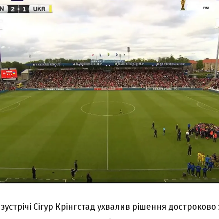
 зустрічі Сігур Крінгстад ухвалив рішення достроков