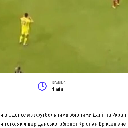
READING
1 min
ч в Оденсе між футбольними збірними Данії та Украї
ля того, як лідер данської збірної Крістіан Еріксен зн