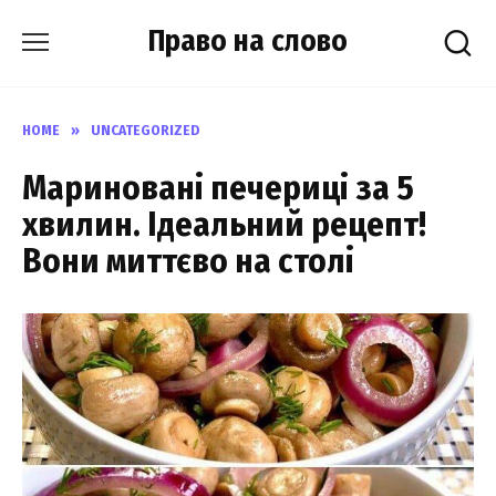
Skip
Право на слово
to
content
HOME
»
UNCATEGORIZED
Мариновані печериці за 5
хвилин. Ідеальний рецепт!
Вони миттєво на столі