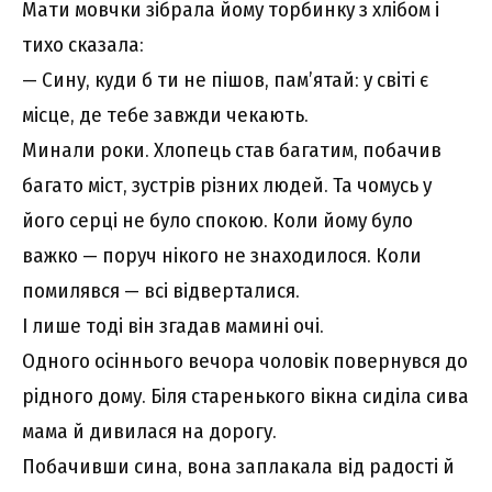
Мати мовчки зібрала йому торбинку з хлібом і
тихо сказала:
— Сину, куди б ти не пішов, пам’ятай: у світі є
місце, де тебе завжди чекають.
Минали роки. Хлопець став багатим, побачив
багато міст, зустрів різних людей. Та чомусь у
його серці не було спокою. Коли йому було
важко — поруч нікого не знаходилося. Коли
помилявся — всі відверталися.
І лише тоді він згадав мамині очі.
Одного осіннього вечора чоловік повернувся до
рідного дому. Біля старенького вікна сиділа сива
мама й дивилася на дорогу.
Побачивши сина, вона заплакала від радості й