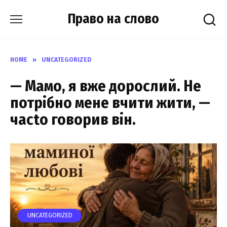
Skip
Право на слово
to
content
HOME
»
UNCATEGORIZED
— Мамо, я вже дорослий. Не
потрібно мене вчити жити, —
часtо говорив він.
UNCATEGORIZED