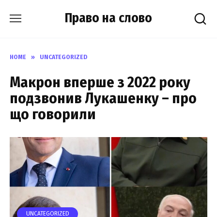
Skip
Право на слово
to
content
HOME
»
UNCATEGORIZED
Макрон вперше з 2022 року
подзвонив Лукашенку – про
що говорили
UNCATEGORIZED