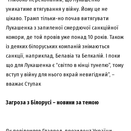
уникатиме втягування у війну. Йому це не
цікаво. Трамп тільки-но почав витягувати
Лукашенка з запиленої смердючої санкційної
комори, де той провів уже понад 10 років. Також
із деяких білоруських компаній знімаються
санкції, наприклад, Белавіа та Белкалій. І поки
що для Лукашенка є “світло в кінці тунелю”, тому
вступ у війну для нього вкрай невигідний”, –
вважає Ступак
Загроза з Білорусі – новини за темою
Як повідомляв
Главред
, президент України